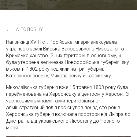
← НА ГОЛОВНУ
Наприкінці ХVІІІ ст. Російська імперія анексувала
українські землі Війська Запорозького Низового та
Кримське ханство. З цих територій, в основному, й
була утворена величезна Новоросійська губернія, яку
в жовтні 1802 року поділили на три губернії:
Катеринославську, Миколаївську й Таврійську.
Миколаївська губернія вже 15 травня 1803 року була
перейменована на Херсонську з центром у Херсоні. З
частковими змінами такий територіально-
адміністративний поділ проіснував понад сто років.
Херсонська губернія включала простори від Дніпра до
Дністра та від українського Лісостепу до Чорного
моря.