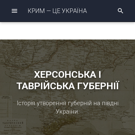
КРИМ — ЦЕ УКРАЇНА
П
о
ш
у
к
р
о
з
п
о
ч
ХЕРСОНСЬКА І
а
т
ТАВРІЙСЬКА ГУБЕРНІЇ
о
Історія утворення губерній на півдні
України.