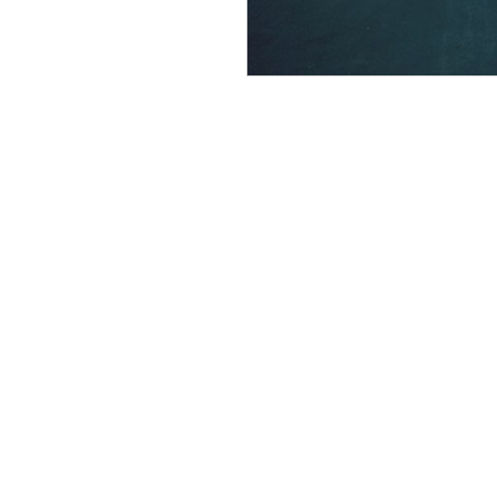
Літак АН-24
О 19:40 відмовив лівий 
спробувати посадити в
смуг — військові аеродр
цивільної авіації знає 
посеред океану) і цим 
Літак уже був практичн
впав під кутом 50˚ та н
Як встановило розсліду
не увімкнув вчасно обі
хмарність, робити це ви