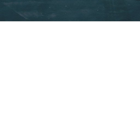
двигун, а ще через три секунди — і правий. Літ
 режимі планера, благо поблизу розташовувало
оми: Багерове, Кіровське, Джанкой, Гвардійське.
також чимало прикладів, коли пілоти саджали літ
рятували пасажирів.
о некерованим, і неподалік села Омелянівка Н
а великій швидкості у Сиваш... Ніхто не врятував
вання обставин катастрофи, головною причиною
грів повітрозабірників на двигунах. Коли машин
явилося пізно.