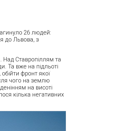
загинуло 26 людей:
я до Львова, з
а. Над Ставропіллям та
и. Та вже на підльоті
 обійти фронт якої
сля чого на землю
еденінням на висоті
глося кілька негативних