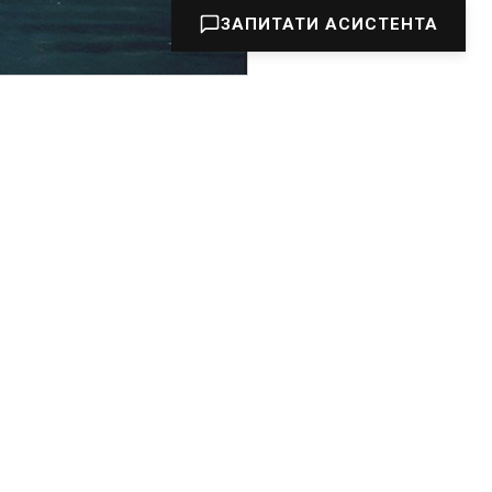
ЗАПИТАТИ АСИСТЕНТА
ак ще можна було
ся кілька придатних
 Історія світової
ак на воду (навіть
ижньогірського району
ся.
 стало те, що екіпаж
а потрапила у щільну