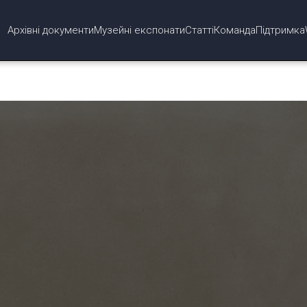
Архівні документи
Музейні експонати
Статті
Команда
Підтримка