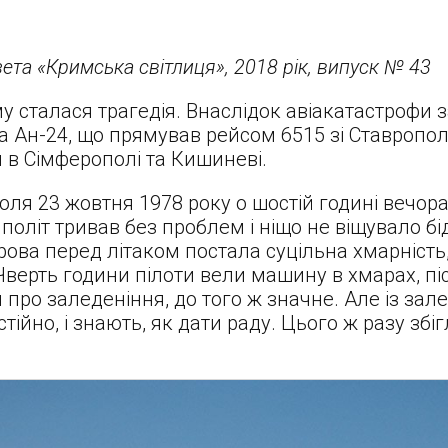
ета «Кримська світлиця», 2018 рік, випуск № 43
му сталася трагедія. Внаслідок авіакатастрофи 
ка Ан-24, що прямував рейсом 6515 зі Ставропол
в Сімферополі та Кишиневі.
поля 23 жовтня 1978 року о шостій годині вечор
літ тривав без проблем і ніщо не віщувало бід
ова перед літаком постала суцільна хмарність,
верть години пілоти вели машину в хмарах, пі
про заледеніння, до того ж значне. Але із зал
тійно, і знають, як дати раду. Цього ж разу збі