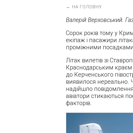
← НА ГОЛОВНУ
Валерій Верховський. Газ
Сорок років тому у Кри
екіпаж і пасажири літа
проміжними посадками 
Літак вилетів зі Ставро
Краснодарським краєм по
до Керченського півостр
виявилося нереально. Ч
надійшло повідомлення 
авіатори стикаються пос
факторів.