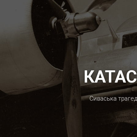
КАТА
Сиваська трагед