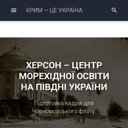
КРИМ — ЦЕ УКРАЇНА
П
о
ш
у
к
р
о
з
п
о
ХЕРСОН – ЦЕНТР
ч
а
МОРЕХІДНОЇ ОСВІТИ
т
о
НА ПІВДНІ УКРАЇНИ
Підготовка кадрів для
Чорноморського флоту.