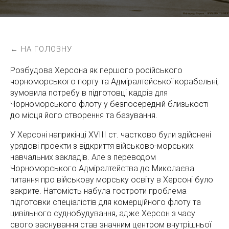
← НА ГОЛОВНУ
Розбудова Херсона як першого російського
чорноморського порту та Адміралтейської корабельні,
зумовила потребу в підготовці кадрів для
Чорноморського флоту у безпосередній близькості
до місця його створення та базування.
У Херсоні наприкінці ХVІІІ ст. частково були здійснені
урядові проекти з відкриття військово-морських
навчальних закладів. Але з переводом
Чорноморського Адміралтейства до Миколаєва
питання про військову морську освіту в Херсоні було
закрите. Натомість набула гостроти проблема
підготовки спеціалістів для комерційного флоту та
цивільного суднобудування, адже Херсон з часу
свого заснування став значним центром внутрішньої