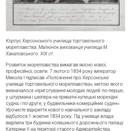
Корпус Херсонського училища торговельного
мореплавства. Малюнок вихованця училища М.
Хакаловського. ХІХ ст.
Розвиток мореплавства вимагав якісно нової,
професійної, освіти. 7 лютого 1834 року імператор
Микола І підписав «Положення про Херсонське
училище торговельного мореплавства», метою якого
визначалося «приготування молодих людей: по-перше,
у штурмана і шкіпера на приватні купецькі морехідні
судна, і по-друге, у будівельники комерційних суден».
Урочисте відкриття нового навчального закладу
відбулося 1 жовтня 1834 року. Під училище влада
виділила три будинки колишнього дорожнього палацу
Катерини ІІ на території старого Адміралтейства,