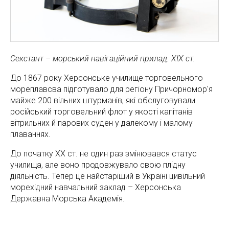
Секстант – морський навігаційний прилад. ХІХ ст.
До 1867 року Херсонське училище торговельного
мореплавсва підготувало для регіону Причорномор'я
майже 200 вільних штурманів, які обслуговували
російський торговельний флот у якості капітанів
вітрильних й парових суден у далекому і малому
плаваннях.
До початку ХХ ст. не один раз змінювався статус
училища, але воно продовжувало свою плідну
діяльність. Тепер це найстаріший в Україні цивільний
морехідний навчальний заклад – Херсонська
Державна Морська Академія.