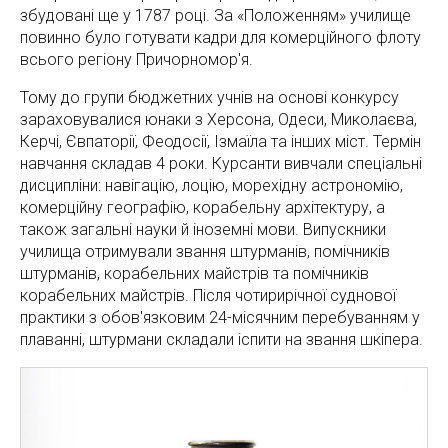
збудовані ще у 1787 році. За «Положенням» училище
повинно було готувати кадри для комерційного флоту
всього регіону Причорномор'я.
Тому до групи бюджетних учнів на основі конкурсу
зараховувалися юнаки з Херсона, Одеси, Миколаєва,
Керчі, Євпаторії, Феодосії, Ізмаїла та інших міст. Термін
навчання складав 4 роки. Курсанти вивчали спеціальні
дисципліни: навігацію, лоцію, морехідну астрономію,
комерційну географію, корабельну архітектуру, а
також загальні науки й іноземні мови. Випускники
училища отримували звання штурманів, помічників
штурманів, корабельних майстрів та помічників
корабельних майстрів. Після чотирирічної суднової
практики з обов'язковим 24-місячним перебуванням у
плаванні, штурмани складали іспити на звання шкіпера.