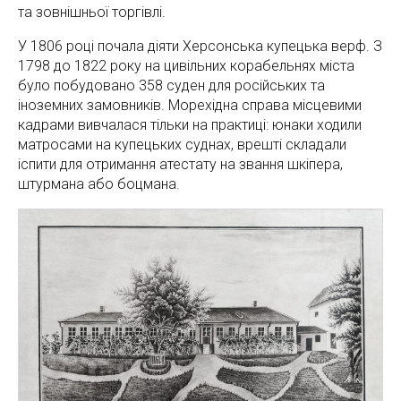
та зовнішньої торгівлі.
У 1806 році почала діяти Херсонська купецька верф. З
1798 до 1822 року на цивільних корабельнях міста
було побудовано 358 суден для російських та
іноземних замовників. Морехідна справа місцевими
кадрами вивчалася тільки на практиці: юнаки ходили
матросами на купецьких суднах, врешті складали
іспити для отримання атестату на звання шкіпера,
штурмана або боцмана.