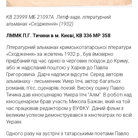
КВ 23999 МБ 21097А. Лятіф-заде, літературний
альманах «Сходження» (1932)
ЛММК П.Г. Тичини в м. Києві, КВ 336 МР 358
Літературний альманах кримськотатарської літератури
«Сходження» за жовтень 1932 р., був ймовірно
придбаний під час однієї із чергових поїздок до Криму,
або ж надісланий поштою у Харків до Павла
Григоровича. Дарчі надписи відсутні. Серед авторів
альманаху - письменник Умер Іпчі, автор багатьох
романів, п'єс, сценаріїв, поезій. Високу оцінку Павло
Тичина дав кіносценарію Умера Іпчі "Алім". В роботі над
кіносценарієм брав участь Микола Бажан, який на той
час працював редактором у ВУФКУ. Даний фільм з
великим успіхом демонструвався в кінотеатрах по всій
Україні.
Одного разу на зустрічі з татарськими поетами Павло