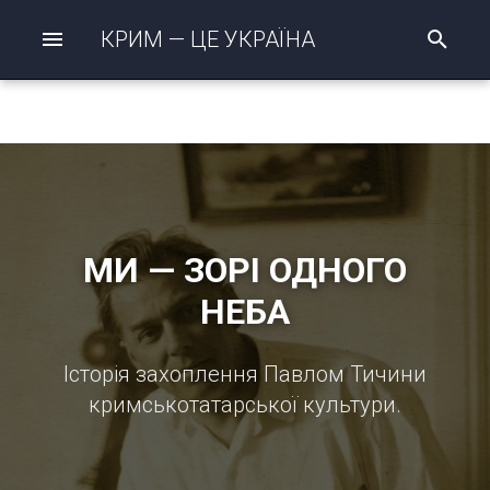
КРИМ — ЦЕ УКРАЇНА
П
о
ш
у
к
р
о
з
п
о
ч
МИ — ЗОРІ ОДНОГО
а
т
НЕБА
о
Історія захоплення Павлом Тичини
кримськотатарської культури.