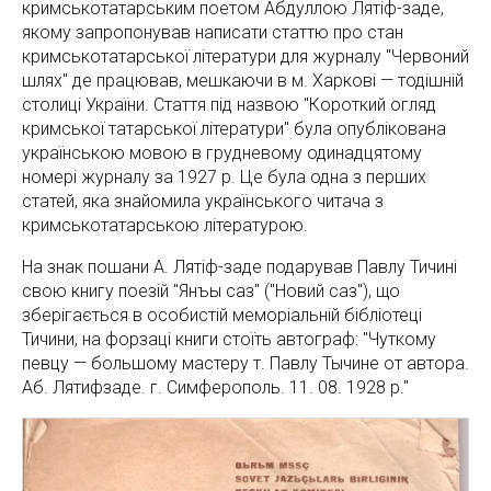
кримськотатарським поетом Абдуллою Лятіф-заде,
якому запропонував написати статтю про стан
кримськотатарської літератури для журналу "Червоний
шлях" де працював, мешкаючи в м. Харкові — тодішній
столиці України. Стаття під назвою "Короткий огляд
кримської татарської літератури" була опублікована
українською мовою в грудневому одинадцятому
номері журналу за 1927 р. Це була одна з перших
статей, яка знайомила українського читача з
кримськотатарською літературою.
На знак пошани А. Лятіф-заде подарував Павлу Тичині
свою книгу поезій "Янъы саз" ("Новий саз"), що
зберігається в особистій меморіальній бібліотеці
Тичини, на форзаці книги стоїть автограф: "Чуткому
певцу — большому мастеру т. Павлу Тычине от автора.
Аб. Лятифзаде. г. Симферополь. 11. 08. 1928 р."