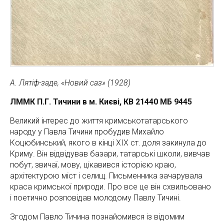
А. Лятіф-заде, «Новий саз» (1928)
ЛММК П.Г. Тичини в м. Києві, КВ 21440 МБ 9445
Великий інтерес до життя кримськотатарського
народу у Павла Тичини пробудив Михайло
Коцюбинський, якого в кінці ХІХ ст. доля закинула до
Криму. Він відвідував базари, татарські школи, вивчав
побут, звичаї, мову, цікавився історією краю,
архітектурою міст і селищ. Письменника зачарувала
краса кримської природи. Про все це він схвильовано
і поетично розповідав молодому Павлу Тичині.
Згодом Павло Тичина познайомився із відомим