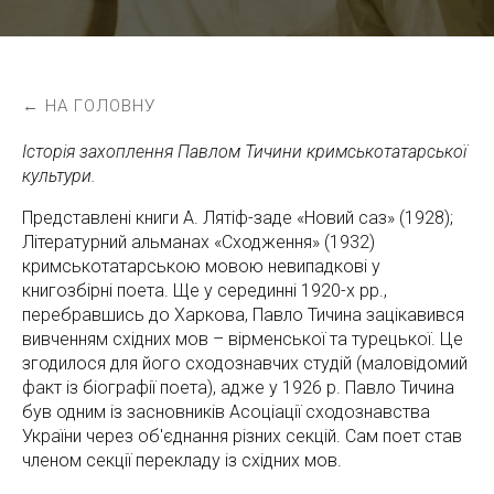
← НА ГОЛОВНУ
Історія захоплення Павлом Тичини кримськотатарської
культури.
Представлені книги А. Лятіф-заде «Новий саз» (1928);
Літературний альманах «Сходження» (1932)
кримськотатарською мовою невипадкові у
книгозбірні поета. Ще у серединні 1920-х рр.,
перебравшись до Харкова, Павло Тичина зацікавився
вивченням східних мов – вірменської та турецької. Це
згодилося для його сходознавчих студій (маловідомий
факт із біографії поета), адже у 1926 р. Павло Тичина
був одним із засновників Асоціації сходознавства
України через об'єднання різних секцій. Сам поет став
членом секції перекладу із східних мов.