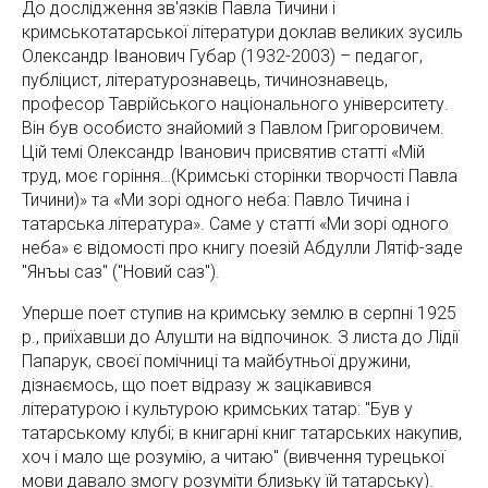
До дослідження зв'язків Павла Тичини і
кримськотатарської літератури доклав великих зусиль
Олександр Іванович Губар (1932-2003) – педагог,
публіцист, літературознавець, тичинознавець,
професор Таврійського національного університету.
Він був особисто знайомий з Павлом Григоровичем.
Цій темі Олександр Іванович присвятив статті «Мій
труд, моє горіння…(Кримські сторінки творчості Павла
Тичини)» та «Ми зорі одного неба: Павло Тичина і
татарська література». Саме у статті «Ми зорі одного
неба» є відомості про книгу поезій Абдулли Лятіф-заде
"Янъы саз" ("Новий саз").
Уперше поет ступив на кримську землю в серпні 1925
р., приїхавши до Алушти на відпочинок. З листа до Лідії
Папарук, своєї помічниці та майбутньої дружини,
дізнаємось, що поет відразу ж зацікавився
літературою і культурою кримських татар: "Був у
татарському клубі; в книгарні книг татарських накупив,
хоч і мало ще розумію, а читаю" (вивчення турецької
мови давало змогу розуміти близьку їй татарську).