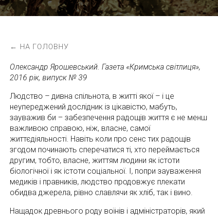
← НА ГОЛОВНУ
Олександр Ярошевський. Газета «Кримська світлиця»,
2016 рік, випуск № 39
Людство – дивна спільнота, в житті якої – і це
неупереджений дослідник із цікавістю, мабуть,
зауважив би – забезпечення радощів життя є не менш
важливою справою, ніж, власне, самої
життєдіяльності. Навіть коли про сенс тих радощів
згодом починають сперечатися ті, хто переймається
другим, тобто, власне, життям людини як істоти
біологічної і як істоти соціальної. І, попри зауваження
медиків і правників, людство продовжує плекати
обидва джерела, рівно славлячи як хліб, так і вино.
Нащадок древнього роду воїнів і адміністраторів, який