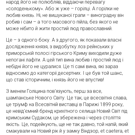
народ його не полюбляв, віддаючи перевагу
«солоденькому». Або ж уже – горілці. А горілки не
любив князь. Ні, не вишуканої грапи – виноградну він
робив і сам – а того масового пійла, без якого не
може нібито й жити простий люд православний.
Це – з одного боку. А з другого, як показали власні
дослідження князя, з видобутку лоз рейнських у
приморській полосі гірського Криму виходили дуже
непогані лафіти. А цей тип вина любив і простий люд і
небідні його не цуралися. Це ті самі вина, які зараз
відносимо до категорії десертних. І це був той шанс,
що став історичним, і князь його не впустив!
З іменем Голіцина пов'язують, перш за все,
шампанське Нового Світу. Це так, це всесвітня слава,
це тріумф на Всесвітній виставці в Парижі 1899 року,
це невід'ємний бренд крихітного селища Новий Світ під
кримським Судаком, це збережена і через століття
якість. Це, подейкують, ще не так давно, той напій, який
смакували на Новий рік й у замку Віндзор, et caetera, et