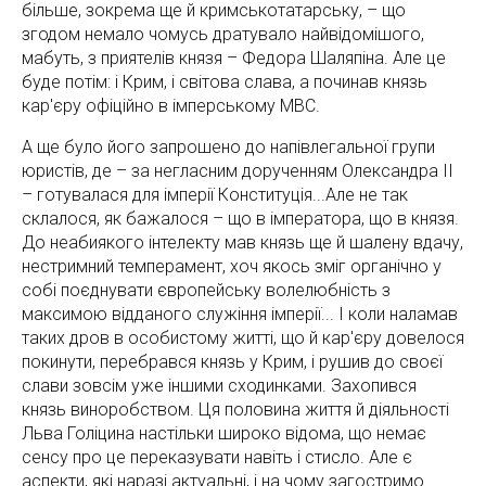
більше, зокрема ще й кримськотатарську, – що
згодом немало чомусь дратувало найвідомішого,
мабуть, з приятелів князя – Федора Шаляпіна. Але це
буде потім: і Крим, і світова слава, а починав князь
кар'єру офіційно в імперському МВС.
А ще було його запрошено до напівлегальної групи
юристів, де – за негласним дорученням Олександра ІІ
– готувалася для імперії Конституція...Але не так
склалося, як бажалося – що в імператора, що в князя.
До неабиякого інтелекту мав князь ще й шалену вдачу,
нестримний темперамент, хоч якось зміг органічно у
собі поєднувати європейську волелюбність з
максимою відданого служіння імперії... І коли наламав
таких дров в особистому житті, що й кар'єру довелося
покинути, перебрався князь у Крим, і рушив до своєї
слави зовсім уже іншими сходинками. Захопився
князь виноробством. Ця половина життя й діяльності
Льва Голіцина настільки широко відома, що немає
сенсу про це переказувати навіть і стисло. Але є
аспекти, які наразі актуальні, і на чому загостримо