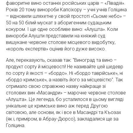
фаворитне вино останніх російських царів – «Лівадія».
Років 20 тому винороби Капсіхору – учні учнів Голіцина
– відновили шляхетне у своїй простоті «Сьоме небо» –
50 на 50 білий мускат з аборигенним судацьким
кокуром. І ще одне особливе вино: «Алушта». Коли
винороби Алушти представили на княжий суд
вишукане червоне столове місцевого видобутку,
«король експертів» оцінив його дуже високо.
Але, переказують, сказав так: "Виноград та вино –
продукт сорту й місцевості! Не називайте цей шедевр
по сорту й якості – «бордо». Ні «бордо таврійське», ні
«бордо кримське», а назвіть його за місцевістю". Так
отримало свою справжню назву найкраще зі
столових вин «Масандри» – марочне червоне столове
«Алушта». Це легенда, бо усталилося в цьому вигляді
унікальне це кримське вино аж перед Другою
світовою, але основи, як і все в Масандрі та Къозах
(як і, приміром, в Абрау-Дюрсо), закладалися ще за
Голіцина.