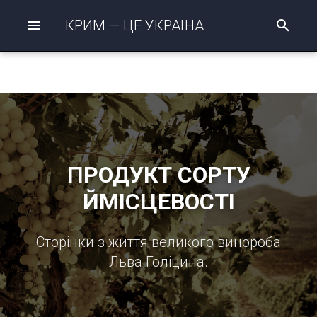
КРИМ — ЦЕ УКРАЇНА
П
о
ш
у
к
р
о
з
п
о
ч
ПРОДУКТ СОРТУ
а
т
ЙМІСЦЕВОСТІ
о
Сторінки з життя великого винороба
Льва Голіцина.