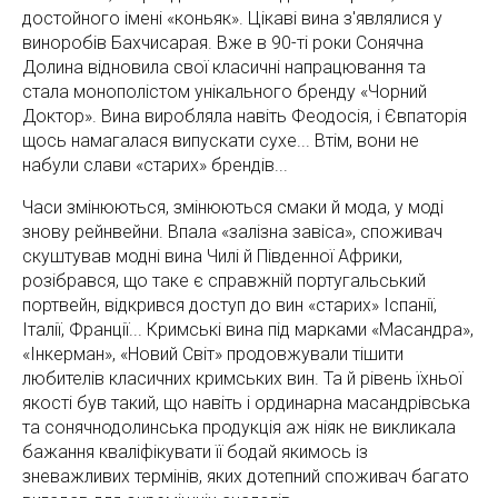
достойного імені «коньяк». Цікаві вина з'являлися у
виноробів Бахчисарая. Вже в 90-ті роки Сонячна
Долина відновила свої класичні напрацювання та
стала монополістом унікального бренду «Чорний
Доктор». Вина виробляла навіть Феодосія, і Євпаторія
щось намагалася випускати сухе... Втім, вони не
набули слави «старих» брендів...
Часи змінюються, змінюються смаки й мода, у моді
знову рейнвейни. Впала «залізна завіса», споживач
скуштував модні вина Чилі й Південної Африки,
розібрався, що таке є справжній португальський
портвейн, відкрився доступ до вин «старих» Іспанії,
Італії, Франції... Кримські вина під марками «Масандра»,
«Інкерман», «Новий Світ» продовжували тішити
любителів класичних кримських вин. Та й рівень їхньої
якості був такий, що навіть і ординарна масандрівська
та сонячнодолинська продукція аж ніяк не викликала
бажання кваліфікувати її бодай якимось із
зневажливих термінів, яких дотепний споживач багато