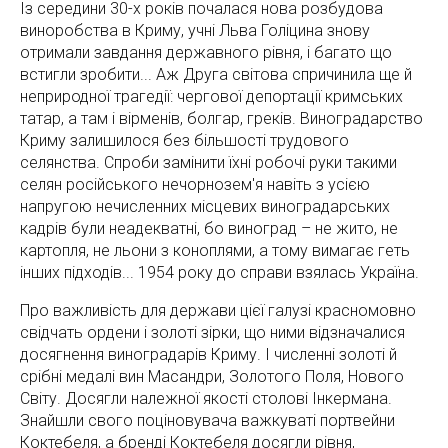
Із середини 30-х років почалася нова розбудова
виноробства в Криму, учні Льва Голіцина знову
отримали завдання державного рівня, і багато що
встигли зробити... Аж Друга світова спричинила ще й
неприродної трагедії: чергової депортації кримських
татар, а там і вірменів, болгар, греків. Виноградарство
Криму залишилося без більшості трудового
селянства. Спроби замінити їхні робочі руки такими
селян російського нечорнозем'я навіть з усією
напругою нечисленних місцевих виноградарських
кадрів були неадекватні, бо виноград – не жито, не
картопля, не льони з коноплями, а тому вимагає геть
інших підходів... 1954 року до справи взялась Україна.
Про важливість для держави цієї галузі красномовно
свідчать ордени і золоті зірки, що ними відзначалися
досягнення виноградарів Криму. І численні золоті й
срібні медалі вин Масандри, Золотого Поля, Нового
Світу. Досягли належної якості столові Інкермана.
Знайшли свого поціновувача важкуваті портвейни
Коктебеля, а бренді Коктебеля досягли рівня,