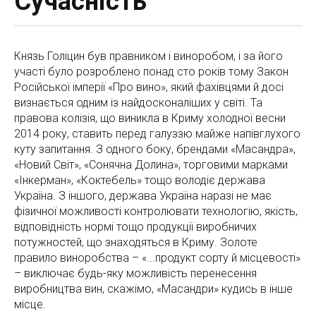
Сучасність
Князь Голіцин був правником і виноробом, і за його
участі було розроблено понад сто років тому Закон
Російської імперії «Про вино», який фахівцями й досі
визнається одним із найдосконаліших у світі. Та
правова колізія, що виникла в Криму холодної весни
2014 року, ставить перед галуззю майже напівглухого
куту запитання. З одного боку, брендами «Масандра»,
«Новий Світ», «Сонячна Долина», торговими марками
«Інкерман», «Коктебель» тощо володіє держава
Україна. З іншого, держава Україна наразі не має
фізичної можливості контролювати технологію, якість,
відповідність нормі тощо продукції виробничих
потужностей, що знаходяться в Криму. Золоте
правило виноробства – «...продукт сорту й місцевості»
– виключає будь-яку можливість перенесення
виробництва вин, скажімо, «Масандри» кудись в інше
місце.