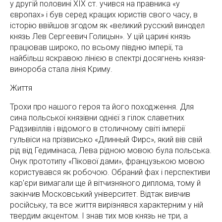
у другій половині ХІХ ст. учився на правника «у
європах» і був серед кращих юристів свого часу, в
історію ввійшов згодом як «великий русский винодел
князь Лев Сергеевич Голицын». У цій царині князь
працював широко, по всьому півдню імперії, та
найбільш яскравою лінією в спектрі досягнень князя-
винороба стала лінія Криму.
Життя
Трохи про нашого героя та його походження. Для
сина польської князівни однієї з гілок славетних
Радзивіллів і відомого в столичному світі імперії
гульвіси на прізвисько «Длинный Фирс», який вів свій
рід від Гедимінаса, Лева рідною мовою була польська.
Онук прототипу «Пікової дами», французькою мовою
користувався як робочою. Обраний фах і перспективи
кар'єри вимагали ще й вітчизняного диплома, тому й
закінчив Московський університет. Відтак вивчив
російську, та все життя вирізнявся характерним у ній
твердим акцентом. І знав тих мов князь не три, а