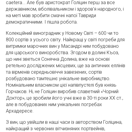
caetera... Але був аристократ Голіцин перш за все
державником, вболівальником і здоров'я народного, і
на меті мав зробити смачні напої Тавриди
демократичними. І пішла робота.
Колекційний виноградник у Новому Світі – 600 чи то
800 сортів з усього світу. Найкращі у світі погреби для
витримки марочних вин у Масандрі ним побудовано
для царського виноробства. Згодом в долині Къоз,
що нині зветься Сонячна Долина, вже на основі
ретельно досліджених місцевих, ще за античних еллінів
та вірменів середньовіччя завезених, сортів
розбудовано тамтешнє унікальне виробництво.
Номінальним власником цієї напівпустелі був князь
Горчаков. Ні, не Голіцин виробив славетний «Чорний
Доктор», це зробили його учні вже в 30-ті роки ХХ ст.,
але в побудованих ним унікальних погребах
Архадересе.
З вин, що увійшли в наші часи із авторством Голіцина,
найкращий з червоних вітчизняних портвейнів,