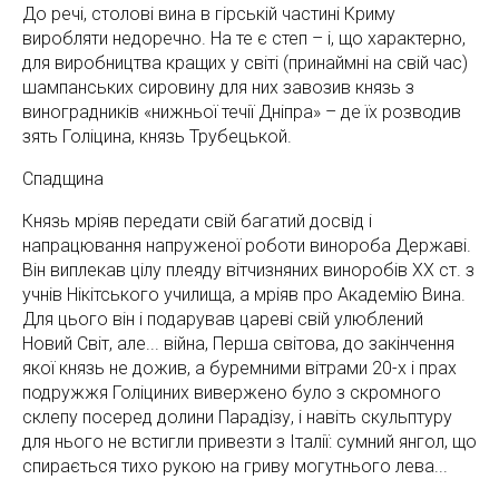
До речі, столові вина в гірській частині Криму
виробляти недоречно. На те є степ – і, що характерно,
для виробництва кращих у світі (принаймні на свій час)
шампанських сировину для них завозив князь з
виноградників «нижньої течії Дніпра» – де їх розводив
зять Голіцина, князь Трубецькой.
Спадщина
Князь мріяв передати свій багатий досвід і
напрацювання напруженої роботи винороба Державі.
Він виплекав цілу плеяду вітчизняних виноробів ХХ ст. з
учнів Нікітського училища, а мріяв про Академію Вина.
Для цього він і подарував цареві свій улюблений
Новий Світ, але... війна, Перша світова, до закінчення
якої князь не дожив, а буремними вітрами 20-х і прах
подружжя Голіциних вивержено було з скромного
склепу посеред долини Парадізу, і навіть скульптуру
для нього не встигли привезти з Італії: сумний янгол, що
спирається тихо рукою на гриву могутнього лева...