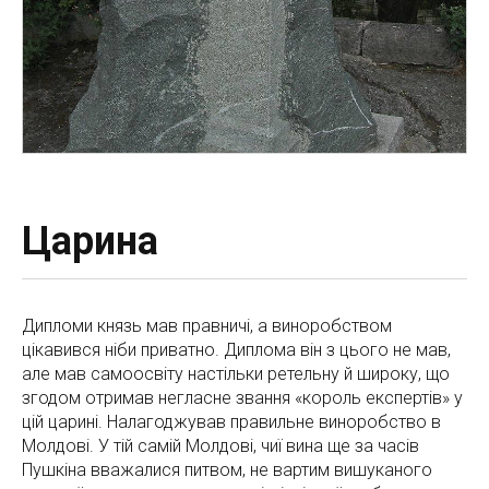
Царина
Дипломи князь мав правничі, а виноробством
цікавився ніби приватно. Диплома він з цього не мав,
але мав самоосвіту настільки ретельну й широку, що
згодом отримав негласне звання «король експертів» у
цій царині. Налагоджував правильне виноробство в
Молдові. У тій самій Молдові, чиї вина ще за часів
Пушкіна вважалися питвом, не вартим вишуканого