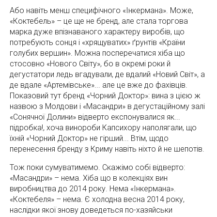
Або навіть менш специфічного «Інкермана». Може,
«Коктебель» – це ще не бренд, але стала торгова
марка дуже впізнаваного характеру виробів, що
потребують сонця і «хрящуватих» ґрунтів «Країни
голубих вершин». Можна посперечатися хіба що
стосовно «Нового Світу», бо в окремі роки й
дегустатори ледь вгадували, де вдалий «Новий Світ», а
де вдале «Артемівське»... але це вже до фахівців.
Показовий тут бренд «Чорний Доктор»: вина з цією ж
назвою з Молдови і «Масандри» в дегустаційному залі
«Сонячної Долини» відверто експонувалися як...
підробка!, хоча винороби Капсихору наполягали, що
їхній «Чорний Доктор» не гірший... Втім, щодо
перенесення бренду з Криму навіть ніхто й не шепотів.
Тож поки сумуватимемо. Скажімо собі відверто:
«Масандри» – нема. Хіба що в колекціях вин
виробництва до 2014 року. Нема «Інкермана».
«Коктебеля» – нема. Є холодна весна 2014 року,
наслідки якої знову доведеться по-хазяйськи