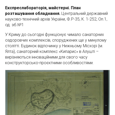
Експреслабораторія, майстерні. План
розташування обладнання.
Центральний державний
науково-технічний архів України, Ф.Р-35, К. 1-252, Оп.1,
од. зб.№1
У Криму до сьогодні функціонує чимало санаторних
оздоровчих комплексів, споруджених ще у минулому
столітті. Будинок відпочинку у Нижньому Місхорі (м.
Ялта), санаторний комплекс «Кипарис» в Алушті –
вирізняються інноваційними для свого часу
конструкторсько-проєктними особливостями.