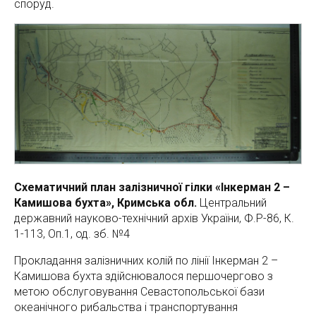
споруд.
Схематичний план залізничної гілки «Інкерман 2 –
Камишова бухта», Кримська обл.
Центральний
державний науково-технічний архів України, Ф.Р-86, К.
1-113, Оп.1, од. зб. №4
Прокладання залізничних колій по лінії Інкерман 2 –
Камишова бухта здійснювалося першочергово з
метою обслуговування Севастопольської бази
океанічного рибальства і транспортування