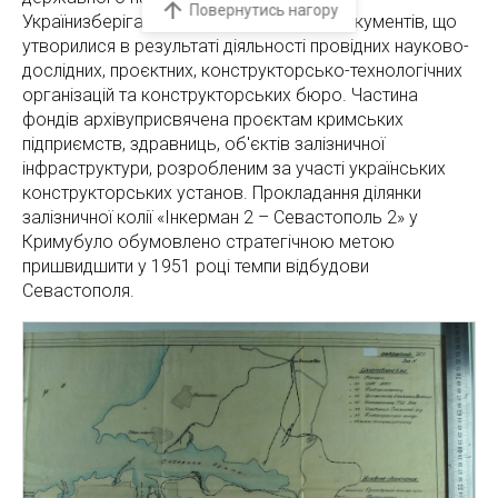
Українизберігається чимала кількість документів, що
утворилися в результаті діяльності провідних науково-
дослідних, проєктних, конструкторсько-технологічних
організацій та конструкторських бюро. Частина
фондів архівуприсвячена проєктам кримських
підприємств, здравниць, об'єктів залізничної
інфраструктури, розробленим за участі українських
конструкторських установ. Прокладання ділянки
залізничної колії «Інкерман 2 – Севастополь 2» у
Кримубуло обумовлено стратегічною метою
пришвидшити у 1951 році темпи відбудови
Севастополя.