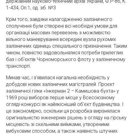
державний науково-технічний архів України, Ф.Р-86, К.
1-434, Оп.1, од. зб. №3
Крім того, завдяки налагодженню залізничного
сполучення були створені всі необхідні умови для
організації масових перевезень з можливістю
вільного маневрування всередині вузла рухомих
залізничних одиниць спеціального призначення. Таким
чином, повністю задовольнялися потреби прилеглих
баз і об'єктів Чорноморського флоту у залізничному
транспорті.
Минав час, і з'явилася нагальна необхідність у
добудові нових залізничних магістралей. Проєкт
залізничної гілки «Інкерман 2 – Камишова бухта» у
1969 році виборов перше місце у Всесоюзному
огляді-конкурсі як найякісніший об'єкт будівництва. І
це закономірно, оскільки ця розробка вирізнялася
оригінальністю інженерних рішень з огляду на гірську
місцевість зі скельними виїмками, утвореними
вибуховим способом, а також наявність штучних