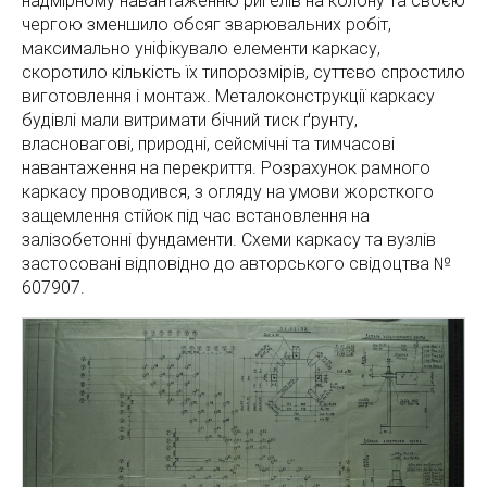
надмірному навантаженню ригелів на колону та своєю
чергою зменшило обсяг зварювальних робіт,
максимально уніфікувало елементи каркасу,
скоротило кількість їх типорозмірів, суттєво спростило
виготовлення і монтаж. Металоконструкції каркасу
будівлі мали витримати бічний тиск ґрунту,
власновагові, природні, сейсмічні та тимчасові
навантаження на перекриття. Розрахунок рамного
каркасу проводився, з огляду на умови жорсткого
защемлення стійок під час встановлення на
залізобетонні фундаменти. Схеми каркасу та вузлів
застосовані відповідно до авторського свідоцтва №
607907.