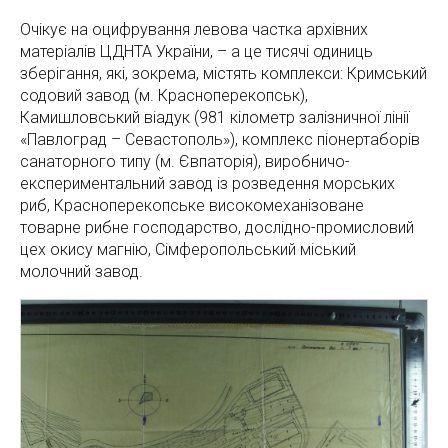
Очікує на оцифрування левова частка архівних
матеріалів ЦДНТА України, – а це тисячі одиниць
зберігання, які, зокрема, містять комплекси: Кримський
содовий завод (м. Красноперекопськ),
Камишловський віадук (981 кілометр залізничної лінії
«Павлоград – Севастополь»), комплекс піонертаборів
санаторного типу (м. Євпаторія), виробничо-
експериментальний завод із розведення морських
риб, Красноперекопське високомеханізоване
товарне рибне господарство, дослідно-промисловий
цех окису магнію, Сімферопольський міський
молочний завод.