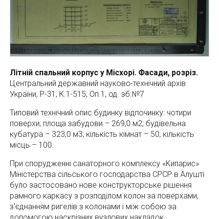
Літній спальний корпус у Місхорі. Фасади, розріз.
Центральний державний науково-технічний архів
України, Р-31, К.1-515, Оп.1, од. зб.№7
Типовий технічний опис будинку відпочинку: чотири
поверхи; площа забудови – 269,0 м2; будівельна
кубатура – 323,0 м3; кількість кімнат – 50; кількість
місць – 100.
При спорудженні санаторного комплексу «Кипарис»
Міністерства сільського господарства СРСР в Алушті
було застосовано нове конструкторське рішення
рамного каркасу з розподілом колон за поверхами,
з'єднанням ригелів з колонами і між собою за
допомогою наскрізних вузлових накладок.