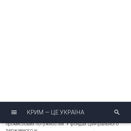
різних сферах життєдіяльності
півострова.
← НА ГОЛОВНУ
Розвиток економічного та рекреаційного потенціалу
Криму багато в чому залежав від своєчасного
впровадження новітніх інноваційних проєктів, реалізації
сучасних конструкторських рішень у різних сферах
життєдіяльності півострова.
Значні зусилля та матеріальні ресурси вкладалися у
становлення сфери лікувально-оздоровчого туризму,
розгалуження залізничної мережі, будівництво
промислових потужностей. У фондах Центрального
державного науково-технічного архіву