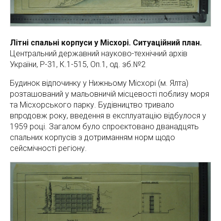
Літні спальні корпуси у Місхорі. Ситуаційний план.
Центральний державний науково-технічний архів
України, Р-31, К.1-515, Оп.1, од. зб.№2
Будинок відпочинку у Нижньому Місхорі (м. Ялта)
розташований у мальовничій місцевості поблизу моря
та Місхорського парку. Будівництво тривало
впродовж року, введення в експлуатацію відбулося у
1959 році. Загалом було спроєктовано дванадцять
спальних корпусів з дотриманням норм щодо
сейсмічності регіону.