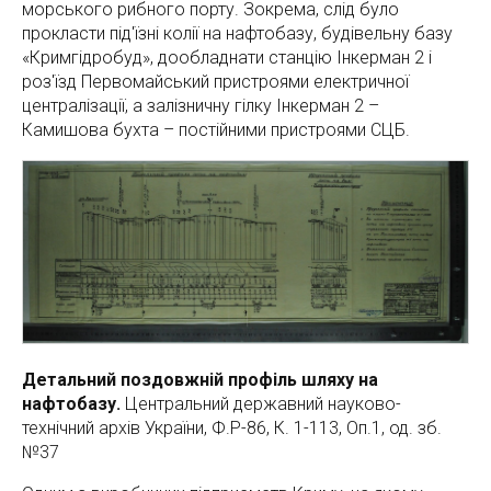
морського рибного порту. Зокрема, слід було
прокласти під'їзні колії на нафтобазу, будівельну базу
«Кримгідробуд», дообладнати станцію Інкерман 2 і
роз'їзд Первомайський пристроями електричної
централізації, а залізничну гілку Інкерман 2 –
Камишова бухта – постійними пристроями СЦБ.
Детальний поздовжній профіль шляху на
нафтобазу.
Центральний державний науково-
технічний архів України, Ф.Р-86, К. 1-113, Оп.1, од. зб.
№37