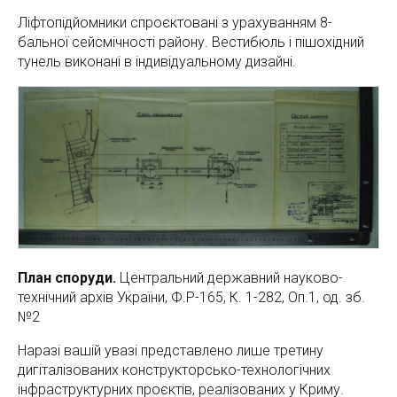
Ліфтопідйомники спроєктовані з урахуванням 8-
бальної сейсмічності району. Вестибюль і пішохідний
тунель виконані в індивідуальному дизайні.
План споруди.
Центральний державний науково-
технічний архів України, Ф.Р-165, К. 1-282, Оп.1, од. зб.
№2
Наразі вашій увазі представлено лише третину
дигіталізованих конструкторсько-технологічних
інфраструктурних проєктів, реалізованих у Криму.