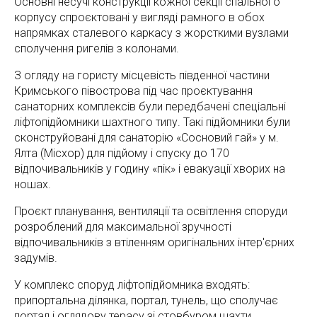
Основні несучі конструкції кожної секції спального
корпусу спроєктовані у вигляді рамного в обох
напрямках сталевого каркасу з жорсткими вузлами
сполучення ригелів з колонами.
З огляду на гористу місцевість південної частини
Кримського півострова під час проєктування
санаторних комплексів були передбачені спеціальні
ліфтопідйомники шахтного типу. Такі підйомники були
сконструйовані для санаторію «Сосновий гай» у м.
Ялта (Місхор) для підйому і спуску до 170
відпочивальників у годину «пік» і евакуації хворих на
ношах.
Проєкт планування, вентиляції та освітлення споруди
розроблений для максимальної зручності
відпочивальників з втіленням оригінальних інтер'єрних
задумів.
У комплекс споруд ліфтопідйомника входять:
припортальна ділянка, портал, тунель, що сполучає
портал і оглядову терасу зі стовбуром шахти,