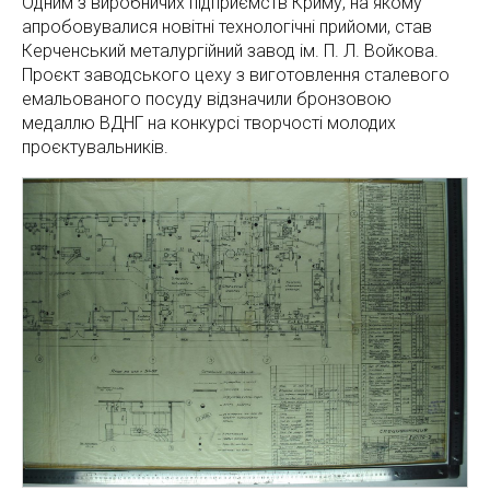
Одним з виробничих підприємств Криму, на якому
апробовувалися новітні технологічні прийоми, став
Керченський металургійний завод ім. П. Л. Войкова.
Проєкт заводського цеху з виготовлення сталевого
емальованого посуду відзначили бронзовою
медаллю ВДНГ на конкурсі творчості молодих
проєктувальників.