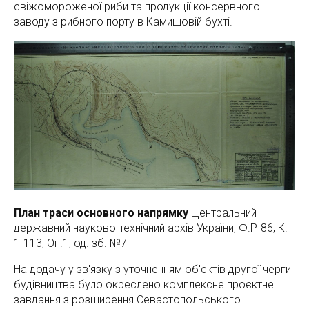
свіжомороженої риби та продукції консервного
заводу з рибного порту в Камишовій бухті.
План траси основного напрямку
Центральний
державний науково-технічний архів України, Ф.Р-86, К.
1-113, Оп.1, од. зб. №7
На додачу у зв'язку з уточненням об'єктів другої черги
будівництва було окреслено комплексне проєктне
завдання з розширення Севастопольського