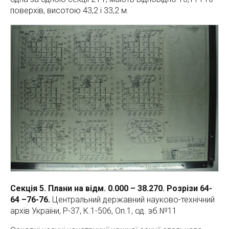
поверхів, висотою 43,2 і 33,2 м.
Секція 5. Плани на відм. 0.000 – 38.270. Розрізи 64-
64 –76-76.
Центральний державний науково-технічний
архів України, Р-37, К.1-506, Оп.1, од. зб.№11