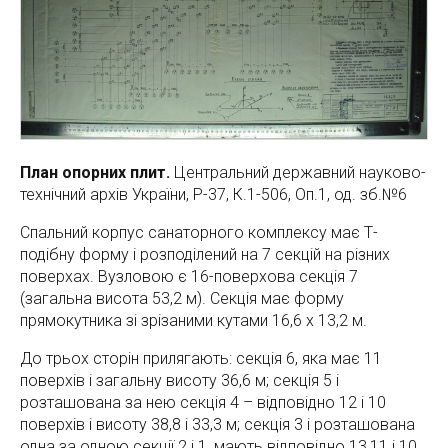
План опорних плит.
Центральний державний науково-
технічний архів України, Р-37, К.1-506, Оп.1, од. зб.№6
Спальний корпус санаторного комплексу має Т-
подібну форму і розподілений на 7 секцій на різних
поверхах. Вузловою є 16-поверхова секція 7
(загальна висота 53,2 м). Секція має форму
прямокутника зі зрізаними кутами 16,6 х 13,2 м.
До трьох сторін прилягають: секція 6, яка має 11
поверхів і загальну висоту 36,6 м; секція 5 і
розташована за нею секція 4 – відповідно 12 і 10
поверхів і висоту 38,8 і 33,3 м; секція 3 і розташована
одна за одною секції 2 і 1, мають відповідно 13,11 і 10