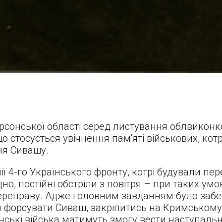
рсонської області серед листування облвиконко
о стосується увічнення пам'яті військових, кот
ня Сивашу.
ії 4-го Українського фронту, котрі будували пер
но, постійні обстріли з повітря – при таких ум
ереправу. Адже головним завданням було заб
форсувати Сиваш, закріпитись на Кримському п
нські війська матимуть змогу вести наступальн