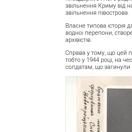
звільнення Криму від на
звільнення півострова.
Власне типова історія 
водної перепони, створ
архівістів.
Справа у тому, що цей 
тобто у 1944 році, на ч
солдатам, що загинули 