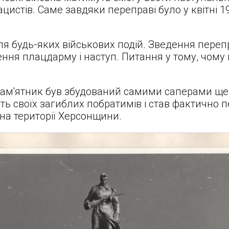
цистів. Саме завдяки переправі було у квітні 
для будь-яких військових подій. Зведення пере
ення плацдарму і наступ. Питання у тому, чому 
пам'ятник був збудований самими саперами ще у
есть своїх загиблих побратимів і став фактичн
на території Херсонщини.