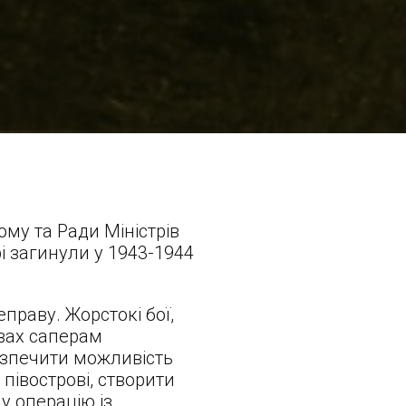
му та Ради Міністрів
рі загинули у 1943-1944
еправу. Жорстокі бої,
овах саперам
езпечити можливість
івострові, створити
у операцію із