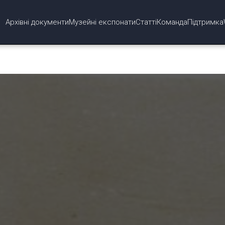
Архівні документи
Музейні експонати
Статті
Команда
Підтримка