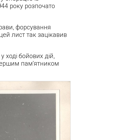
1944 року розпочато
прави, форсування
цей лист так зацікавив
 ході бойових дій,
о першим пам'ятником