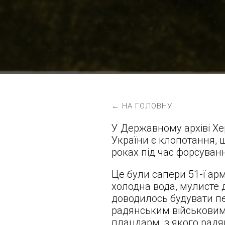
← НА ГОЛОВНУ
У Державному архіві Хе
України є клопотання, щ
роках під час форсуван
Це були сапери 51-ї арм
холодна вода, мулисте д
доводилось будувати п
радянським військовим 
плацдарм, з якого радя