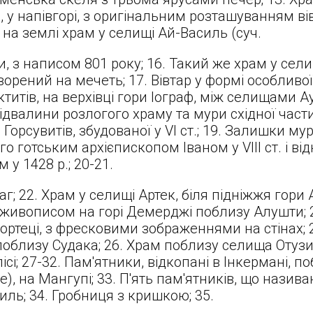
, у напівгорі, з оригінальним розташуванням вів
 на землі храм у селищі Ай-Василь (суч.
, з написом 801 року; 16. Такий же храм у селищ
ворений на мечеть; 17. Вівтар у формі особливої
актитів, на верхівці гори Іограф, між селищами 
Підвалини розлогого храму та мури східної част
Горсувитів, збудованої у VI ст.; 19. Залишки му
о готським архієпископом Іваном у VIII ст. і ві
у 1428 р.; 20-21.
г; 22. Храм у селищі Артек, біля підніжжя гори 
живописом на горі Демерджі поблизу Алушти; 2
ортеці, з фресковими зображеннями на стінах; 
поблизу Судака; 26. Храм поблизу селища Отузи
ісі; 27-32. Пам'ятники, відкопані в Інкермані, п
ве), на Мангупі; 33. П'ять пам'ятників, що нази
ль; 34. Гробниця з кришкою; 35.