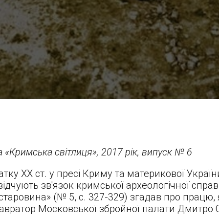
 «Кримська світлиця», 2017 рік, випуск № 6
атку ХХ ст. у пресі Криму та материкової Україн
свідчують зв'язок кримської археологічної справ
старовина» (№ 5, c. 327-329) згадав про працю, 
авратор Московської збройної палати Дмитро 