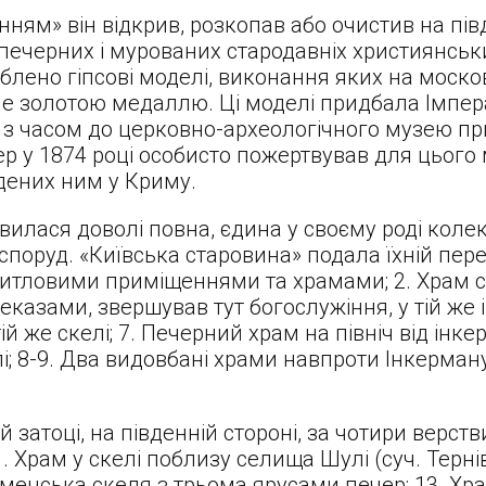
ням» він відкрив, розкопав або очистив на пі
ечерних і мурованих стародавніх християнськи
облено гіпсові моделі, виконання яких на моско
не золотою медаллю. Ці моделі придбала Імпе
 з часом до церковно-археологічного музею при
ер у 1874 році особисто пожертвував для цього 
йдених ним у Криму.
явилася доволі повна, єдина у своєму роді коле
поруд. «Київська старовина» подала їхній пере
итловими приміщеннями та храмами; 2. Храм с
еказами, звершував тут богослужіння, у тій же і
ій же скелі; 7. Печерний храм на північ від інке
елі; 8-9. Два видовбані храми навпроти Інкерману
затоці, на південній стороні, за чотири верстви 
. Храм у скелі поблизу селища Шулі (суч. Тернів
рменська скеля з трьома ярусами печер; 13. Хра