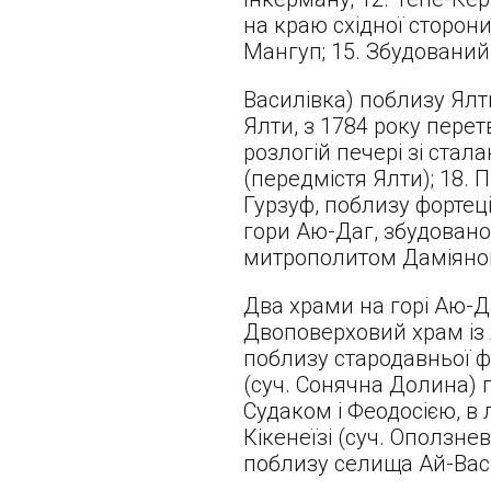
на краю східної сторони
Мангуп; 15. Збудований
Василівка) поблизу Ялти
Ялти, з 1784 року перет
розлогій печері зі стал
(передмістя Ялти); 18. 
Гурзуф, поблизу фортеці 
гори Аю-Даг, збудованог
митрополитом Даміяном 
Два храми на горі Аю-Да
Двоповерховий храм із 
поблизу стародавньої ф
(суч. Сонячна Долина) 
Судаком і Феодосією, в л
Кікенеїзі (суч. Оползне
поблизу селища Ай-Васи