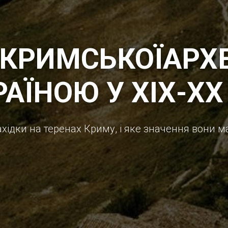
 КРИМСЬКОЇАРХЕ
АЇНОЮ У ХІХ-ХХ
ахідки на теренах Криму, і яке значення вони м