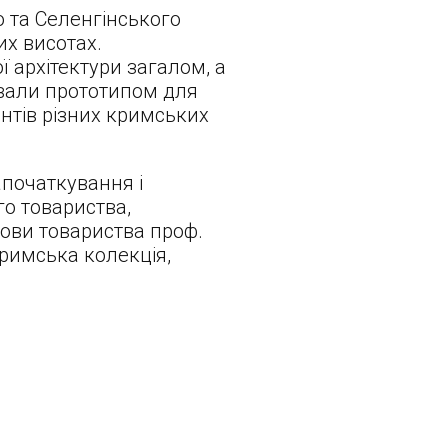
о та Селенгінського
их висотах.
 архітектури загалом, а
ували прототипом для
нтів різних кримських
апочаткування і
го товариства,
ови товариства проф.
римська колекція,