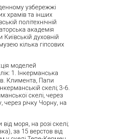
вденному узбережжі
х храмів та інших
вській політехнічній
раторська академія
 Київській духовній
музею кілька гіпсових
кція моделей
лік: 1. Інкерманська
в. Климента, Папи
нкерманській скелі; 3-6.
рманської скелі, через
, через річку Чорну, на
від моря, на розі скелі;
ка), за 15 верстов від
м у скелі Тепе-Кермен,