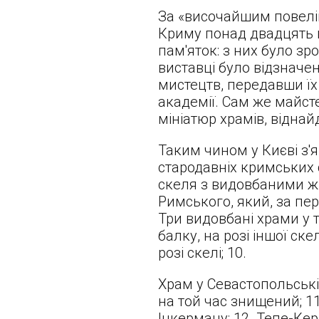
За «височайшим повелін
Криму понад двадцять п
пам'яток: з них було зр
виставці було відзначе
мистецтв, передавши їх
академії. Сам же майст
мініатюр храмів, відна
Таким чином у Києві з'
стародавніх кримських с
скеля з видовбаними ж
Римського, який, за пер
Три видовбані храми у т
балку, на розі іншої ск
розі скелі; 10.
Храм у Севастопольській 
на той час знищений; 11
Інкерману; 12. Тепе-Ке