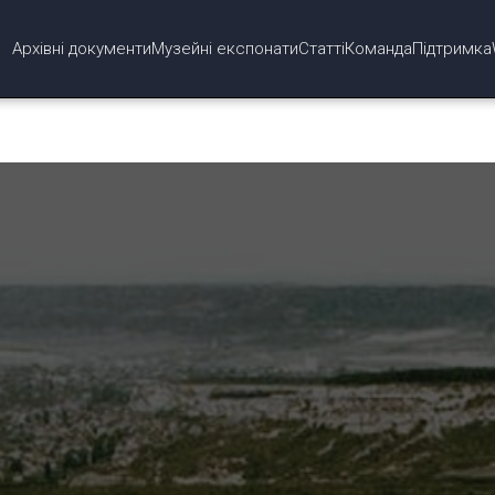
Архівні документи
Музейні експонати
Статті
Команда
Підтримка