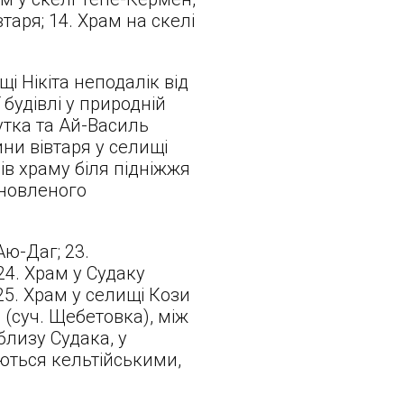
таря; 14. Храм на скелі
і Нікіта неподалік від
 будівлі у природній
Аутка та Ай-Василь
ини вівтаря у селищі
рів храму біля підніжжя
дновленого
Аю-Даг; 23.
4. Храм у Судаку
25. Храм у селищі Кози
 (суч. Щебетовка), між
облизу Судака, у
ваються кельтійськими,