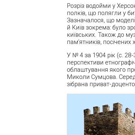
Розріз водойми у Херсо
полків, що полягли у би
Зазначалося, що моделі
й Київ зокрема: було з
київських. Також до му
пам'ятників, посічених х
У № 4 за 1904 рік (с. 2
перспективи етнографіч
облаштування якого пр
Миколи Сумцова. Серед 
зібрана приват-доцент