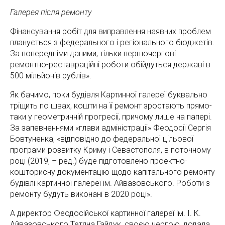
Галерея після ремонту
Фінансування робіт для виправлення наявних проблем
планується з федерального і регіонального бюджетів.
За попередніми даними, тільки першочергові
ремонтно-реставраційні роботи обійдуться державі в
500 мільйонів рублів».
Як бачимо, поки будівля Картинної галереї буквально
тріщить по швах, кошти на її ремонт зростають прямо-
таки у геометричній прогресії, причому лише на папері.
За запевненнями «глави адміністрації» Феодосії Сергія
Бовтуненка, «відповідно до федеральної цільової
програми розвитку Криму і Севастополя, в поточному
році (2019, – ред.) буде підготовлено проектно-
кошторисну документацію щодо капітального ремонту
будівлі картинної галереї ім. Айвазовського. Роботи з
ремонту будуть виконані в 2020 році».
А директор Феодосійської картинної галереї ім. І. К.
Айвазовського Тетяна Гайдук, своєю чергою, додала,