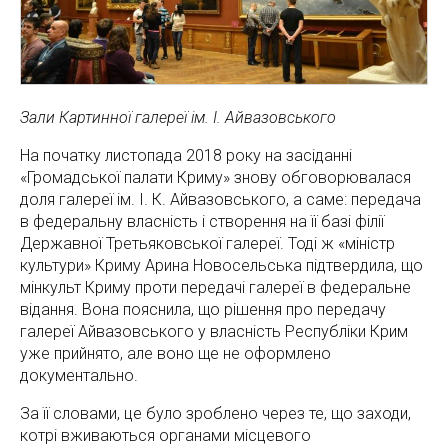
Зали Картинної галереї ім. І. Айвазовського
На початку листопада 2018 року на засіданні
«Громадської палати Криму» знову обговорювалася
доля галереї ім. І. К. Айвазовського, а саме: передача
в федеральну власність і створення на її базі філії
Державної Третьяковської галереї. Тоді ж «міністр
культури» Криму Арина Новосельська підтвердила, що
мінкульт Криму проти передачі галереї в федеральне
відання. Вона пояснила, що рішення про передачу
галереї Айвазовського у власність Республіки Крим
уже прийнято, але воно ще не оформлено
документально.
За її словами, це було зроблено через те, що заходи,
котрі вживаються органами місцевого