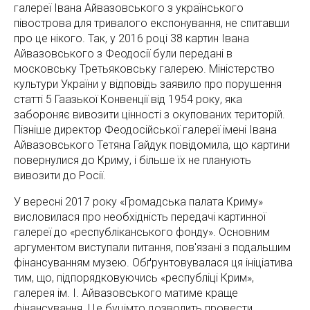
галереї Івана Айвазовського з українського
півострова для тривалого експонування, не спитавши
про це нікого. Так, у 2016 році 38 картин Івана
Айвазовського з Феодосії були передані в
московську Третьяковську галерею. Міністерство
культури України у відповідь заявило про порушення
статті 5 Гаазької Конвенції від 1954 року, яка
забороняє вивозити цінності з окупованих територій.
Пізніше директор Феодосійської галереї імені Івана
Айвазовського Тетяна Гайдук повідомила, що картини
повернулися до Криму, і більше їх не планують
вивозити до Росії.
У вересні 2017 року «Громадська палата Криму»
висловилася про необхідність передачі картинної
галереї до «республіканського фонду». Основним
аргументом виступали питання, пов'язані з подальшим
фінансуванням музею. Обґрунтовувалася ця ініціатива
тим, що, підпорядковуючись «республіці Крим»,
галерея ім. І. Айвазовського матиме краще
фінансування. Це буцімто дозволить провести