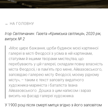
← НА ГОЛОВНУ
Ігор Світличанин. Газета «Кримська світлиця», 2020 рік,
випуск № 2
«Моє щире бажання, щоби будинок моєї картинної
галереї в місті Феодосії з усіма в ній картинами,
статуями й іншими творами мистецтва, що
перебувають у цій галереї, складали повну власність
міста Феодосії, і в пам'ять про мене, Айвазовського,
заповідаю галерею місту Феодосії, моєму рідному
місту», – таким є текст заповіту видатного
художника-мариніста і баталіста Івана
Айвазовського. Дошка з цим написом і зараз
висить на фасаді галереї художника.
У 1900 році після смерті митця згідно з його заповітом