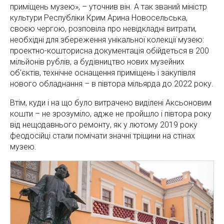
приміщень музею», – уточнив він. А так званий міністр
культури Республіки Крим Арина Новосельська,
своєю чергою, розповіла про невідкладні витрати,
необхідні для збереження унікальної колекції музею:
проектно-кошторисна документація обійдеться в 200
мільйонів рублів, а будівництво нових музейних
об'єктів, технічне оснащення приміщень і закупівля
нового обладнання – в півтора мільярда до 2022 року.
Втім, куди і на що було витрачено виділені Аксьоновим
кошти – не зрозуміло, адже не пройшло і півтора року
від нещодавнього ремонту, як у лютому 2019 року
феодосійці стали помічати значні тріщини на стінах
музею.