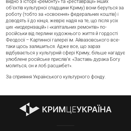
видно з історії «ремонту» та «реставрації» інших
об'єктів культурної спадщини Криму) вони беруться за
роботу (тобто за «освоєння» федеральних коштів) і
доводять її до кінця, жевріє надія на те, що після усіх
цих «модернізацій» і «капітальних ремонтів» по-
російськи від перлини художнього життя й гордості
Феодосії – Картинної галереї ім. Айвазовського все-
таки щось залишиться. Адже все, що зараз
відбувається у культурній сфері Криму, більше нагадує
улюблене російське прислів'я: «Заставь дурака Богу
молиться, он и лоб расшибет».
За сприяння Українського культурного фонду.