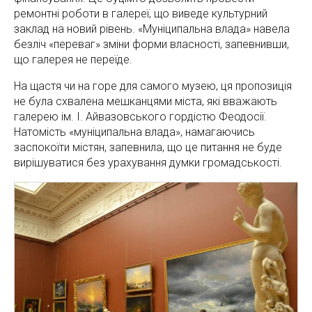
ремонтні роботи в галереї, що виведе культурний
заклад на новий рівень. «Муніципальна влада» навела
безліч «переваг» зміни форми власності, запевнивши,
що галерея не переїде.
На щастя чи на горе для самого музею, ця пропозиція
не була схвалена мешканцями міста, які вважають
галерею ім. І. Айвазовського гордістю Феодосії.
Натомість «муніципальна влада», намагаючись
заспокоїти містян, запевнила, що це питання не буде
вирішуватися без урахування думки громадськості.