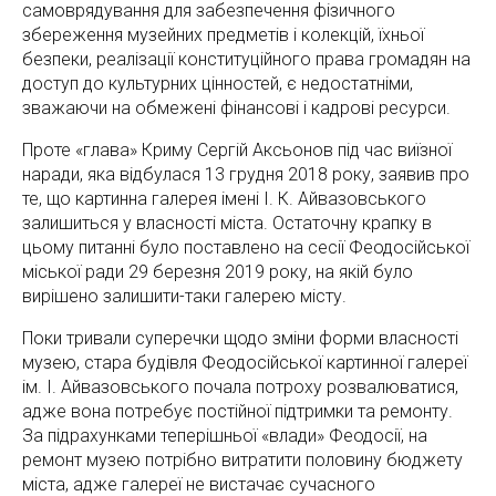
самоврядування для забезпечення фізичного
збереження музейних предметів і колекцій, їхньої
безпеки, реалізації конституційного права громадян на
доступ до культурних цінностей, є недостатніми,
зважаючи на обмежені фінансові і кадрові ресурси.
Проте «глава» Криму Сергій Аксьонов під час виїзної
наради, яка відбулася 13 грудня 2018 року, заявив про
те, що картинна галерея імені І. К. Айвазовського
залишиться у власності міста. Остаточну крапку в
цьому питанні було поставлено на сесії Феодосійської
міської ради 29 березня 2019 року, на якій було
вирішено залишити-таки галерею місту.
Поки тривали суперечки щодо зміни форми власності
музею, стара будівля Феодосійської картинної галереї
ім. І. Айвазовського почала потроху розвалюватися,
адже вона потребує постійної підтримки та ремонту.
За підрахунками теперішньої «влади» Феодосії, на
ремонт музею потрібно витратити половину бюджету
міста, адже галереї не вистачає сучасного