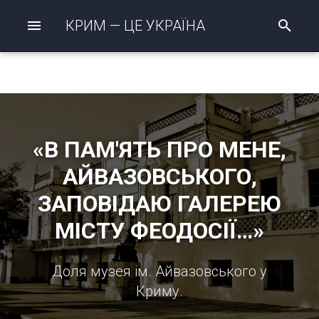
КРИМ — ЦЕ УКРАЇНА
П
о
ш
у
к
р
о
з
п
«В ПАМ'ЯТЬ ПРО МЕНЕ,
о
ч
АЙВАЗОВСЬКОГО,
а
т
ЗАПОВІДАЮ ГАЛЕРЕЮ
о
МІСТУ ФЕОДОСІЇ…»
Доля музея ім. Айвазовського у
Криму.