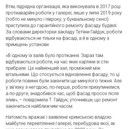
Втім, підрядна організація, яка виконувала в 2017 році
протиаварійні роботи у галереї, лише у липні 2019 року
(тобто не минуло і півроку, у буквальному сенсі)
приступила до гарантійного ремонту фасаду будівлі.
За словами директорки закладу Тетяни Гайдук, роботи
відбуваються не тільки на фасаді, а й в одному з
приміщень установи.
«В одному із залів було протікання. Зараз там
відбуваються роботи, на час яких картини зі стін
прибрали. Це найменший зал, проміжний між
вітальнями. Що стосується відновлення фасаду, то ці
роботи повинні були закінчити ще минулого тижня. Але
у зв'язку з негодою, по-перше, роботи призупинилися,
а по-друге, знадобився час, щоб фасад просох після
злив», – повідомила Т. Гайдук, уточнивши, що ремонт
закінчиться найближчим часом.
Натомість вражає і заявлене кримською владою
майбутнє перевтілення галереї, перебудова якої, як