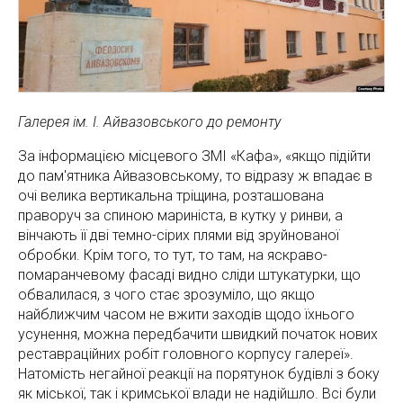
Галерея ім. І. Айвазовського до ремонту
За інформацією місцевого ЗМІ «Кафа», «якщо підійти
до пам'ятника Айвазовському, то відразу ж впадає в
очі велика вертикальна тріщина, розташована
праворуч за спиною мариніста, в кутку у ринви, а
вінчають її дві темно-сірих плями від зруйнованої
обробки. Крім того, то тут, то там, на яскраво-
помаранчевому фасаді видно сліди штукатурки, що
обвалилася, з чого стає зрозуміло, що якщо
найближчим часом не вжити заходів щодо їхнього
усунення, можна передбачити швидкий початок нових
реставраційних робіт головного корпусу галереї».
Натомість негайної реакції на порятунок будівлі з боку
як міської, так і кримської влади не надійшло. Всі були