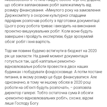
що обсяги запланованих робіт залежатимуть від
розміру фінансування. «Минулого року на замовлення
Держкомітету з охорони культурної спадщини
підрядник розпочав роботу з підготовки документації.
Цього року робота триває і виходить на виконання
проектно-вишукувальних робіт. Коли вони будуть
завершені і пройдуть експертизи, буде зрозумілий
обсяг робіт і їхня вартість.
Тоді ми повинні будемо встигнути в бюджет на 2020
рік це закласти. На даний момент документація
готується так, щоб капітальні ремонтно-
відновлювальні роботи провести в двох наших
будинках і побудувати фондосховище. А потім постане
питання, в якому розмірі це буде фінансуватися. Але
однозначно, в тому чи іншому обсязі в 2020 році
роботи на об'єкті будуть розпочаті», – розповіла
директор галереї. Тобто остаточна сума й обсяги
«ремонтно-відновлювальних робіт», схоже, відомі
лише Господу Богу.