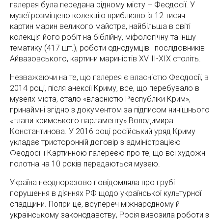
галерея була передана рідному місту – Феодосії. У
музеї розміщено колекцію приблизно із 12 тисяч
картин марин великого майстра, найбільша в світі
колекція його робіт на біблійну, міфологічну та іншу
тематику (417 шт.), роботи однодумців і послідовників
Айвазовського, картини мариністів XVIII-XIX століть.
Незважаючи на те, що галерея є власністю Феодосії, в
2014 році, після анексії Криму, все, що перебувало в
музеях міста, стало «власністю Республіки Крим»,
принаймні згідно з документом за підписом нинішнього
«глави кримського парламенту» Володимира
Константинова. У 2016 році російський уряд Криму
укладає тристоронній договір з адміністрацією
Феодосії і Картинною галереєю про те, що всі художні
полотна на 10 років передаються музею.
Україна неодноразово повідомляла про грубі
порушення в діяннях РФ щодо української культурної
спадщини. Попри це, всупереч міжнародному й
українському законодавству, Росія вивозила роботи з