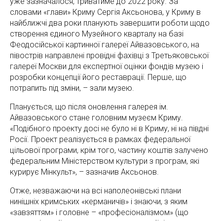
уже зазначалося, триватиме до 2022 року. За
словами «глави» Криму Сергія Аксьонова, у Криму в
найближчі два роки планують завершити роботи щодо
створення єдиного Музейного кварталу на базі
Феодосійської картинної галереї Айвазовського, на
півострів направлені провідні фахівці з Третьяковської
галереї Москви для експертної оцінки фондів музею і
розробки концепції його реставрації. Перше, що
потрапить під зміни, – зали музею.
Планується, що після оновлення галерея ім.
Айвазовського стане головним музеєм Криму.
«Подібного проекту досі не було ні в Криму, ні на півдні
Росії. Проект реалізується в рамках федеральної
цільової програми, крім того, частину коштів залучено
федеральним Міністерством культури з програм, які
курирує Мінкульт», – зазначив Аксьонов.
Отже, незважаючи на всі наполеонівські плани
нинішніх кримських «керманичів» і знаючи, з яким
«завзяттям» і головне – «професіоналізмом» (що