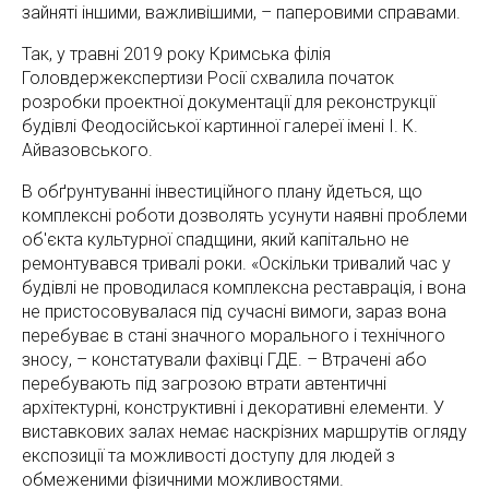
зайняті іншими, важливішими, – паперовими справами.
Так, у травні 2019 року Кримська філія
Головдержекспертизи Росії схвалила початок
розробки проектної документації для реконструкції
будівлі Феодосійської картинної галереї імені І. К.
Айвазовського.
В обґрунтуванні інвестиційного плану йдеться, що
комплексні роботи дозволять усунути наявні проблеми
об'єкта культурної спадщини, який капітально не
ремонтувався тривалі роки. «Оскільки тривалий час у
будівлі не проводилася комплексна реставрація, і вона
не пристосовувалася під сучасні вимоги, зараз вона
перебуває в стані значного морального і технічного
зносу, – констатували фахівці ГДЕ. – Втрачені або
перебувають під загрозою втрати автентичні
архітектурні, конструктивні і декоративні елементи. У
виставкових залах немає наскрізних маршрутів огляду
експозиції та можливості доступу для людей з
обмеженими фізичними можливостями.