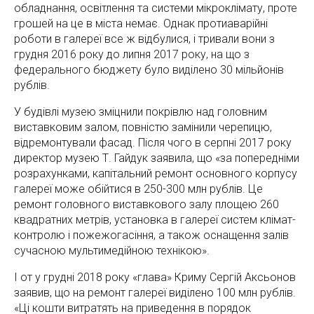
обладнання, освітлення та системи мікроклімату, проте
грошей на це в міста немає. Однак протиаварійні
роботи в галереї все ж відбулися, і тривали вони з
грудня 2016 року до липня 2017 року, на що з
федерального бюджету було виділено 30 мільйонів
рублів.
У будівлі музею зміцнили покрівлю над головним
виставковим залом, повністю замінили черепицю,
відремонтували фасад. Після чого в серпні 2017 року
директор музею Т. Гайдук заявила, що «за попередніми
розрахунками, капітальний ремонт основного корпусу
галереї може обійтися в 250-300 млн рублів. Це
ремонт головного виставкового залу площею 260
квадратних метрів, установка в галереї систем клімат-
контролю і пожежогасіння, а також оснащення залів
сучасною мультимедійною технікою».
І от у грудні 2018 року «глава» Криму Сергій Аксьонов
заявив, що на ремонт галереї виділено 100 млн рублів.
«Ці кошти витратять на приведення в порядок