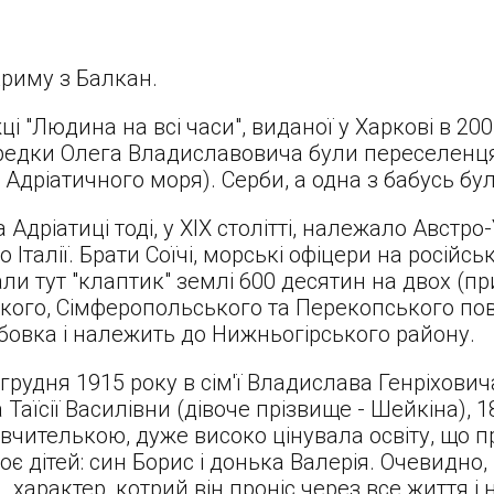
Криму з Балкан.
 "Людина на всі часи", виданої у Харкові в 2005
едки Олега Владиславовича були переселенцям
зі Адріатичного моря). Серби, а одна з бабусь бул
 Адріатиці тоді, у ХІХ столітті, належало Австро
о Італії. Брати Соїчі, морські офіцери на російськ
и тут "клаптик" землі 600 десятин на двох (пр
кого, Сімферопольського та Перекопського повіт
овка і належить до Нижньогірського району.
рудня 1915 року в сім'ї Владислава Генріховича 
Таїсії Василівни (дівоче прізвище - Шейкіна), 18
вчителькою, дуже високо цінувала освіту, що п
воє дітей: син Борис і донька Валерія. Очевидно
...характер, котрий він проніс через все життя і