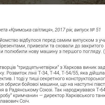
ета «Кримська світлиця», 2017 рік, випуск № 51
айомство відбулося перед самим випуском з уч
брезентами, привезли та сховали до закритого
ми полюбили нову машину з першого погляду. (
 творців "тридцятьчетвірки" з Харкова виник з
 Розвиток лінії Т-34, Т-44, Т-54/55, яка дійшла
тив. І тоді у тиші секретного конструкторськог
 обриси бойової машини, що на наступні півст
я в Радянському Союзі. Так народжувався Т-6
робу" кримчанин — директор Харківського танк
авович Соїч.