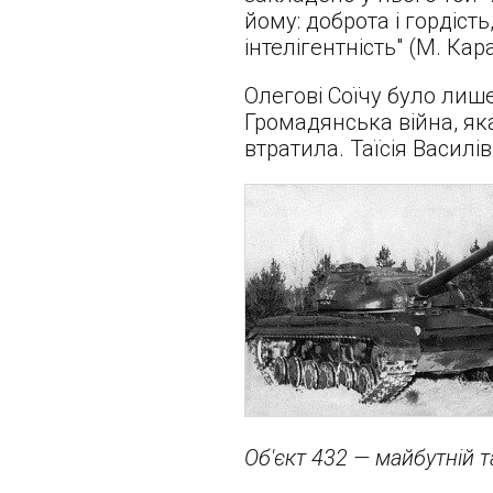
йому: доброта і гордість
інтелігентність" (М. Кар
Олегові Соїчу було лиш
Громадянська війна, яка
втратила. Таїсія Василі
Об'єкт 432 — майбутній т