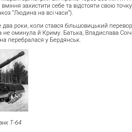
, вміння захистити себе та відстояти свою точку 
акоз "Людина на всі часи").
е два роки, коли стався більшовицький перевор
 не оминула й Криму. Батька, Владислава Соїча,
вна перебралася у Бердянськ.
анк Т-64