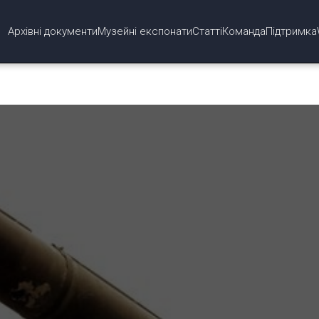
Архівні документи
Музейні експонати
Статті
Команда
Підтримка