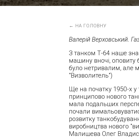
← НА ГОЛОВНУ
Валерій Верховський. Газ
З танком Т-64 наше зн
машину вночі, оповиту 
було нетривалим, але 
"Визволитель")
Ще на початку 1950-х у
принципово нового танку.
мала подальших перспек
почали вимальовуватися
розвитку танкобудуванн
виробництва нового "ви
Малишева Олег Владисл