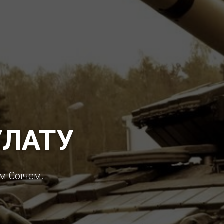
УЛАТУ
м Соїчем.