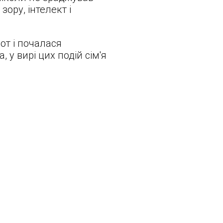
зору, інтелект і
от і почалася
 у вирі цих подій сім'я