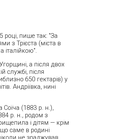
 році, пише так: "За
и з Трієста (міста в
а італійкою".
-Угорщині, а після двох
ій службі, після
иблизно 650 гектарів) у
ів. Андріївка, нині
Соїча (1883 р. н.),
84 р. н., родом з
рищепила і дітям — крім
, що саме в родині
 ніколи не зраджував