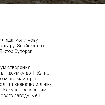
илища, коли нову
 ангару. Знайомство
Віктор Суворов
адум створення
 в підсумку до Т-62, не
о міста майстрів
оліття визначили лінію
4. Керував освоєнням
ового заводу імені