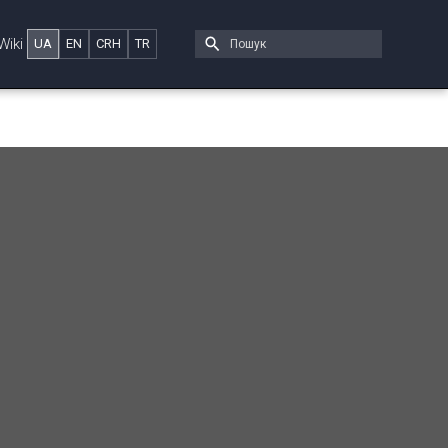
Wiki
UA
EN
CRH
TR