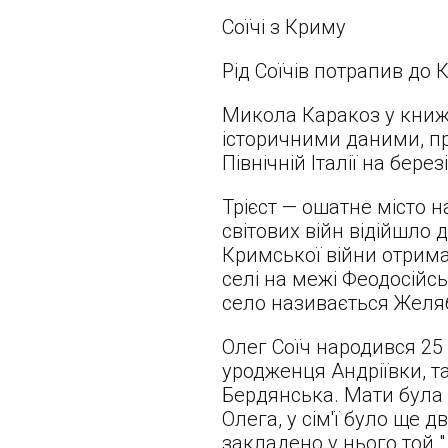
Соїчі з Криму
Рід Соїчів потрапив до 
Микола Каракоз у книжці
історичними даними, пр
Північній Італії на бере
Трієст — ошатне місто на
світових війн відійшло д
Кримської війни отримал
селі на межі Феодосійсь
село називається Желяб
Олег Соїч народився 25 г
уродженця Андріївки, та 
Бердянська. Мати була 
Олега, у сім'ї було ще д
закладено у нього той "