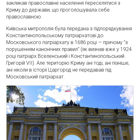
закликав православне населення переселятися з
Криму до держави, що проголошувала себе
православною.
Київська митрополія була передана з підпорядкування
Константинопольському патріархатові до
Московського патріархату в 1686 році — причому "з
порушенням канонічних правил" (як визнав вже у 1924
році патріарх Вселенський і Константинопольський
Григорій VII). Але територію Криму ані тоді, ані пізніше,
ані ніколи в історії Царгород не передавав під
Московський патріархат.