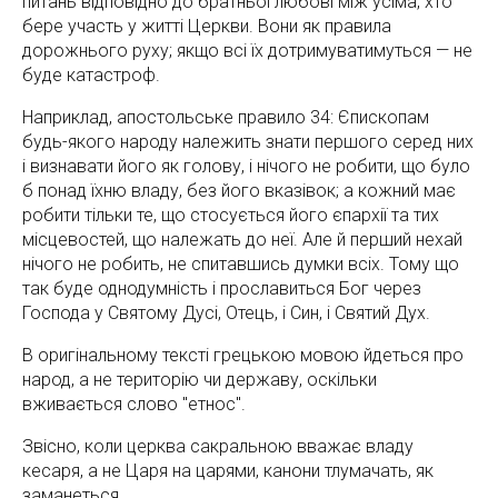
питань відповідно до братньої любові між усіма, хто
бере участь у житті Церкви. Вони як правила
дорожнього руху; якщо всі їх дотримуватимуться — не
буде катастроф.
Наприклад, апостольське правило 34: Єпископам
будь-якого народу належить знати першого серед них
і визнавати його як голову, і нічого не робити, що було
б понад їхню владу, без його вказівок; а кожний має
робити тільки те, що стосується його єпархії та тих
місцевостей, що належать до неї. Але й перший нехай
нічого не робить, не спитавшись думки всіх. Тому що
так буде однодумність і прославиться Бог через
Господа у Святому Дусі, Отець, і Син, і Святий Дух.
В оригінальному тексті грецькою мовою йдеться про
народ, а не територію чи державу, оскільки
вживається слово "етнос".
Звісно, коли церква сакральною вважає владу
кесаря, а не Царя на царями, канони тлумачать, як
заманеться...