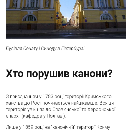
Будівля Сенату і Синоду в Петербурзі
Хто порушив канони?
З приєднанням у 1783 році території Кримського
ханства до Росії починається найцікавіше. Вся ця
територія увійшла до Слов'янської та Херсонської
єпархії (кафедра у Полтаві).
Лише у 1859 році на "канонічній" території Криму