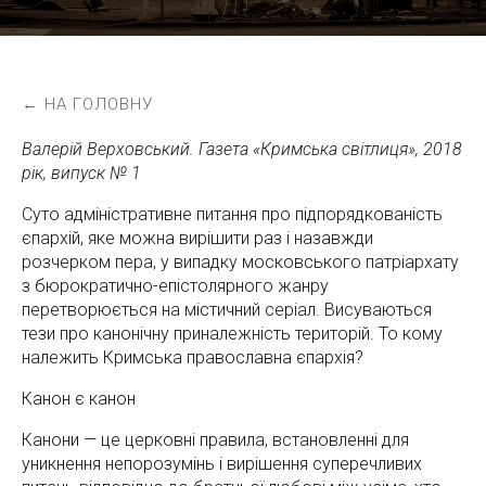
← НА ГОЛОВНУ
Валерій Верховський. Газета «Кримська світлиця», 2018
рік, випуск № 1
Суто адміністративне питання про підпорядкованість
єпархій, яке можна вирішити раз і назавжди
розчерком пера, у випадку московського патріархату
з бюрократично-епістолярного жанру
перетворюється на містичний серіал. Висуваються
тези про канонічну приналежність територій. То кому
належить Кримська православна єпархія?
Канон є канон
Канони — це церковні правила, встановленні для
уникнення непорозумінь і вирішення суперечливих