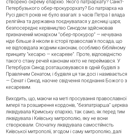
створено окрему єпархію. Якого патріархату? Санкт-
Петербузького обер-прокурорхату? Бо патріарха на
Русі двісті років не було взагалі: з часів Петра І влада
релігійна та державна поєднувалася у десниці царя;
безпосереднє керівництво Синодом здійснював
призначений монархом "обер-прокурор" — нечувана
ніде більше й ніколи в історії православ'я посада, що
не відповідала жодним канонам, особливо біблійному
принципу "кесарю — кесареве". Проте, відповідністю
такого стану речей канонам ніхто не переймався. У
Петербурзі Синод розташовувався в одній будівлі з
Правлячим Сенатом, і будівля ця так досі і називається
— Сенат і Синод, наочне свідчення поєднання Божого з
кесаревим.
Виходить, що, маючи на меті просування православної
імперії та розширення кордонів, "безпатріарша" церква
ліквідувала Кримську єпархію, так само, як перед тим
ліквідувала і Київську митрополію, яку не вони
створювали. Спочатку ліквідувала самостійність
Київської митрополії, згодом і саму митрополію, далі