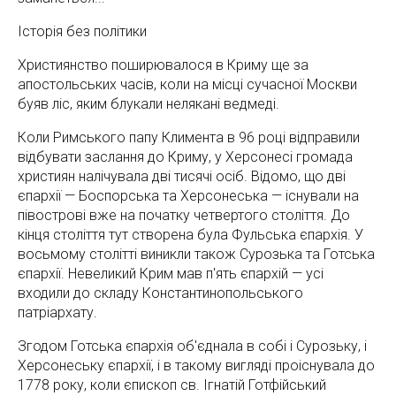
Історія без політики
Християнство поширювалося в Криму ще за
апостольських часів, коли на місці сучасної Москви
буяв ліс, яким блукали нелякані ведмеді.
Коли Римського папу Климента в 96 році відправили
відбувати заслання до Криму, у Херсонесі громада
християн налічувала дві тисячі осіб. Відомо, що дві
єпархії — Боспорська та Херсонеська — існували на
півострові вже на початку четвертого століття. До
кінця століття тут створена була Фульська єпархія. У
восьмому столітті виникли також Сурозька та Готська
єпархії. Невеликий Крим мав п'ять єпархій — усі
входили до складу Константинопольського
патріархату.
Згодом Готська єпархія об'єднала в собі і Сурозьку, і
Херсонеську єпархії, і в такому вигляді проіснувала до
1778 року, коли єпископ св. Ігнатій Готфійський