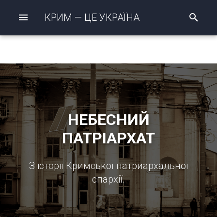
КРИМ — ЦЕ УКРАЇНА
П
о
ш
у
к
р
о
з
п
о
ч
НЕБЕСНИЙ
а
т
ПАТРІАРХАТ
о
З історії Кримської патриархальної
єпархії.