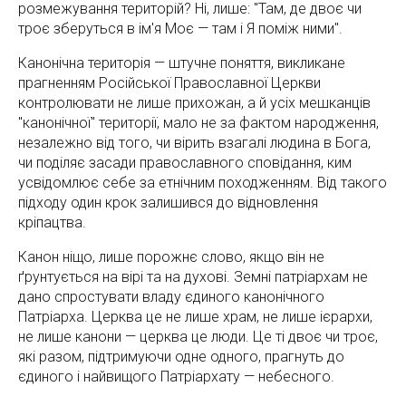
розмежування територій? Ні, лише: "Там, де двоє чи
троє зберуться в ім'я Моє — там і Я поміж ними".
Канонічна територія — штучне поняття, викликане
прагненням Російської Православної Церкви
контролювати не лише прихожан, а й усіх мешканців
"канонічної" території, мало не за фактом народження,
незалежно від того, чи вірить взагалі людина в Бога,
чи поділяє засади православного сповідання, ким
усвідомлює себе за етнічним походженням. Від такого
підходу один крок залишився до відновлення
кріпацтва.
Канон ніщо, лише порожнє слово, якщо він не
ґрунтується на вірі та на духові. Земні патріархам не
дано спростувати владу єдиного канонічного
Патріарха. Церква це не лише храм, не лише ієрархи,
не лише канони — церква це люди. Це ті двоє чи троє,
які разом, підтримуючи одне одного, прагнуть до
єдиного і найвищого Патріархату — небесного.