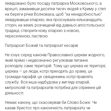
ліквідовано було посаду патріарха Московського, а
врешті, заманивши десятки тисяч людей з Криму у степ
на береги річки Волноваха, щоб "за ненадобностью"
ліквідувавши єпархію, яка проіснувала кільканадцять
сторіч, на землі, розчищеній від давньої апостольської
традиції, створити нову єпархію з новою,
переселеною, паствою.
Патріархат Божий та патріархат кесарів
Не існує серед канонів Православної церкви жодного,
який прямо і недвозначно регулював питання
розподілу саме територій. Тому що церква не території,
церква — це люди, котрі приходять до храму, це
громади парафій, це священники, котрі правлять
службу. Вся інша надбудова у вигляді єпархій,
митрополій та патріархатів потрібна для сприяння цій
діяльності.
Немає канону, що скасовував би Слово Боже. Чи
казав Христос про канонічність патріархату чи