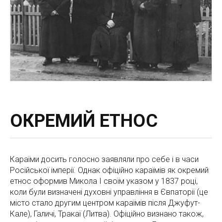
ОКРЕМИЙ ЕТНОС
Караїми досить голосно заявляли про себе і в часи
Російської імперії. Однак офіційно караїмів як окремий
етнос оформив Микола I своїм указом у 1837 році,
коли були визначені духовні управління в Євпаторії (це
місто стало другим центром караїмів після Джуфут-
Кале), Галичі, Тракаї (Литва). Офіційно визнано також,