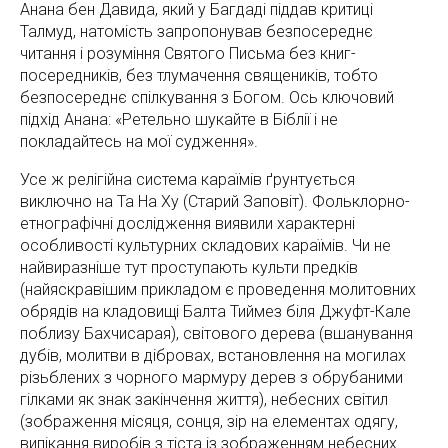
Анана бен Давида, який у Багдаді піддав критиці
Талмуд, натомість запропонував безпосереднє
читання і розуміння Святого Письма без книг-
посередників, без тлумачення священиків, тобто
безпосереднє спілкування з Богом. Ось ключовий
підхід Анана: «Ретельно шукайте в Біблії і не
покладайтесь на мої судження».
Усе ж релігійна система караїмів ґрунтується
виключно на Та На Ху (Старий Заповіт). Фольклорно-
етнографічні дослідження виявили характерні
особливості культурних складових караїмів. Чи не
найвиразніше тут проступають культи предків
(найяскравішим прикладом є проведення молитовних
обрядів на кладовищі Балта Тиймез біля Джуфт-Кале
поблизу Бахчисарая), світового дерева (вшанування
дубів, молитви в дібровах, встановлення на могилах
різьблених з чорного мармуру дерев з обрубаними
гілками як знак закінчення життя), небесних світил
(зображення місяця, сонця, зір на елементах одягу,
випікання виробів з тіста із зображенням небесних