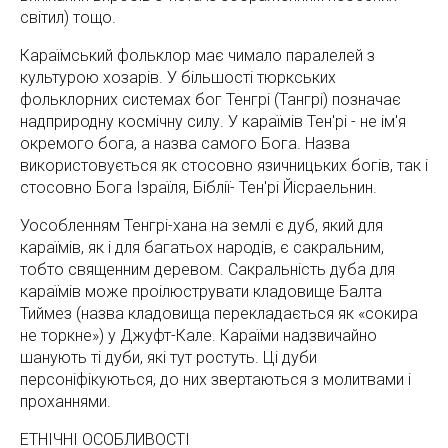
світил) тощо.
Караїмський фольклор має чимало паралелей з
культурою хозарів. У більшості тюркських
фольклорних системах бог Тенгрі (Тангрі) позначає
надприродну космічну силу. У караїмів Тен'рі - не ім'я
окремого бога, а назва самого Бога. Назва
використовується як стосовно язичницьких богів, так і
стосовно Бога Ізраїля, Біблії- Тен'рі Йісраельнин.
Уособленням Тенгрі-хана на землі є дуб, який для
караїмів, як і для багатьох народів, є сакральним,
тобто священним деревом. Сакральність дуба для
караїмів може проілюструвати кладовище Балта
Тиймез (назва кладовища перекладається як «сокира
не торкне») у Джуфт-Кале. Караїми надзвичайно
шанують ті дуби, які тут ростуть. Ці дуби
персоніфікуються, до них звертаються з молитвами і
проханнями.
ЕТНІЧНІ ОСОБЛИВОСТІ