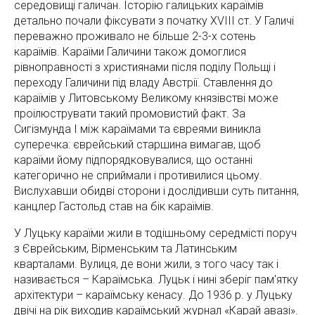
середовищі галичан. Історію галицьких караїмів
детально почали фіксувати з початку ХVIII ст. У Галичі
переважно проживало не більше 2-3-х сотень
караїмів. Караїми Галичини також домоглися
рівноправності з християнами після поділу Польщі і
переходу Галичини під владу Австрії. Ставлення до
караїмів у Литовському Великому князівстві може
проілюструвати такий промовистий факт. За
Сигізмунда І між караїмами та євреями виникла
суперечка: єврейський старшина вимагав, щоб
караїми йому підпорядковувалися, що останні
категорично не сприймали і противилися цьому.
Вислухавши обидві сторони і дослідивши суть питання,
канцлер Гастольд став на бік караїмів.
У Луцьку караїми жили в тодішньому середмісті поруч
з Єврейським, Вірменським та Латинським
кварталами. Вулиця, де вони жили, з того часу так і
називається – Караїмська. Луцьк і нині зберіг пам'ятку
архітектури – караїмську кенасу. До 1936 р. у Луцьку
двічі на рік виходив караїмський журнал «Карай авазі».