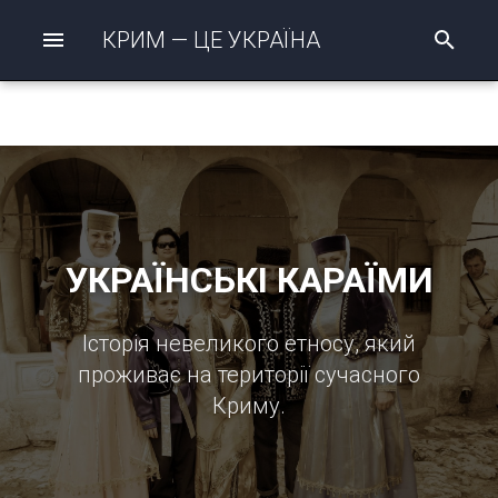
КРИМ — ЦЕ УКРАЇНА
П
о
ш
у
к
р
о
з
п
о
ч
УКРАЇНСЬКІ КАРАЇМИ
а
т
о
Історія невеликого етносу, який
проживає на території сучасного
Криму.