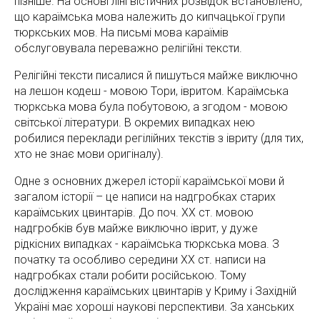
пізніше. На основі лінгвістичних розвідок встановлено,
що караїмська мова належить до кипчацької групи
тюркських мов. На письмі мова караїмів
обслуговувала переважно релігійні тексти.
Релігійні тексти писалися й пишуться майже виключно
на лешон кодеш - мовою Тори, івритом. Караїмська
тюркська мова була побутовою, а згодом - мовою
світської літератури. В окремих випадках нею
робилися переклади регілійних текстів з івриту (для тих,
хто не знає мови оригіналу).
Одне з основних джерел історії караїмської мови й
загалом історії – це написи на надгробках старих
караїмських цвинтарів. До поч. ХХ ст. мовою
надгробків був майже виключно іврит, у дуже
рідкісних випадках - караїмська тюркська мова. З
початку та особливо середини ХХ ст. написи на
надгробках стали робити російською. Тому
дослідження караїмських цвинтарів у Криму і Західній
Україні має хороші наукові перспективи. За ханських