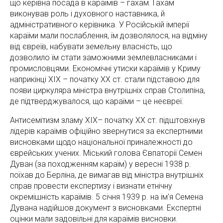
що керівна посада в караїмів – гахам. Гахам
виконував роль і духовного наставника, й
адміністративного керівника. У Російській імперії
караїми мали послаблення, їм дозволялося, на відміну
від євреїв, набувати земельну власність, що
дозволило їм стати заможними землевласниками і
промисловцями. Економічні утиски караїмів у Криму
наприкінці ХІХ – початку ХХ ст. стали підставою для
появи циркуляра міністра внутрішніх справ Столипіна,
де підтверджувалося, що караїми – це неєвреї.
Антисемітизм зламу ХІХ– початку ХХ ст. підштовхнув
лідерів караїмів офіційно звернутися за експертними
висновками щодо національної приналежності до
єврейських учених. Міський голова Євпаторії Семен
Дуван (за походженням караїм) у вересні 1938 р.
поїхав до Берліна, де вимагав від міністра внутрішніх
справ провести експертизу і визнати етнічну
окремішність караїмів. 5 січня 1939 р. на ім'я Семена
Дувана надійшов документ з висновками. Експертні
оцінки мали задовільні для караїмів висновки.