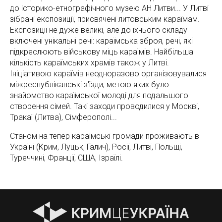
до історико-етнографічного музею АН Литви... У Литві
зібрані експозиції, присвячені литовським караїмам.
Експозиції не дуже великі, але до їхнього складу
включені унікальні речі: караїмська зброя, речі, які
підкреслюють військову міць караїмів. Найбільша
кількість караїмських храмів також у Литві.
Ініціативою караїмів неодноразово організовувалися
міжреспубліканські з'їзди, метою яких було
знайомство караїмської молоді для подальшого
створення сімей. Такі заходи проводилися у Москві,
Тракаї (Литва), Сімферополі...
Станом на тепер караїмські громади проживають в
Україні (Крим, Луцьк, Галич), Росії, Литві, Польщі,
Туреччині, Франції, США, Ізраїлі.