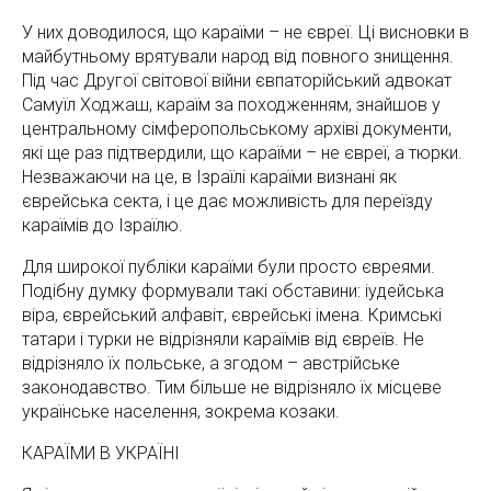
У них доводилося, що караїми – не євреї. Ці висновки в
майбутньому врятували народ від повного знищення.
Під час Другої світової війни євпаторійський адвокат
Самуїл Ходжаш, караїм за походженням, знайшов у
центральному сімферопольському архіві документи,
які ще раз підтвердили, що караїми – не євреї, а тюрки.
Незважаючи на це, в Ізраїлі караїми визнані як
єврейська секта, і це дає можливість для переїзду
караїмів до Ізраїлю.
Для широкої публіки караїми були просто євреями.
Подібну думку формували такі обставини: іудейська
віра, єврейський алфавіт, єврейські імена. Кримські
татари і турки не відрізняли караїмів від євреїв. Не
відрізняло їх польське, а згодом – австрійське
законодавство. Тим більше не відрізняло їх місцеве
українське населення, зокрема козаки.
КАРАЇМИ В УКРАЇНІ