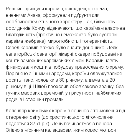
Релігійні принципи караїмів, закладені, зокрема,
вченнями Анана, сформували підґрунтя для
особливостей етнічного характеру. Так, більшість
дослідників Криму відзначають, що караїмам властива
благодійність (практично неможливо було зустріти
караїма-жебрака), миролюбність і толерантність.
Серед караїмів важко було знайти донощика. Деякі
євпаторійські санаторії, лікарні, сквери побудовані на
кошти заможних караїмських сімей. Караїми навіть
фінансували кошти в побудову православного храму.
Порівняно з іншими народами, караїми одружувалися
досить пізно: чоловіки в 30-річному, а дівчата в 20-
річному віці. Шлюб проходив обов'язково зранку, без
гучних масових церемоній, у присутності найближчих
родичів і старшин громади.
Календар кримських караїмів починає літочислення від
створення світу (до християнського літочислення
додається 3751 рік). День починається з вечора.
Згідно з місячним календарем, яким користуються