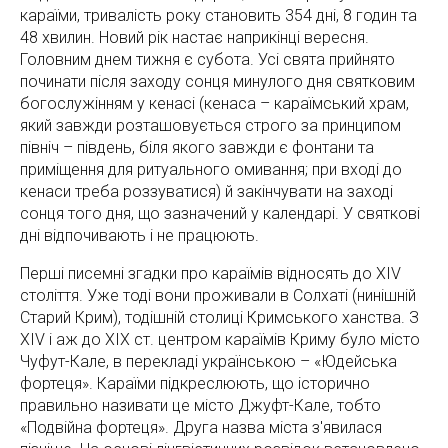
караїми, тривалість року становить 354 дні, 8 годин та
48 хвилин. Новий рік настає наприкінці вересня.
Головним днем тижня є субота. Усі свята прийнято
починати після заходу сонця минулого дня святковим
богослужінням у кенасі (кенаса – караїмський храм,
який завжди розташовується строго за принципом
північ – південь, біля якого завжди є фонтани та
приміщення для ритуального омивання; при вході до
кенаси треба роззуватися) й закінчувати на заході
сонця того дня, що зазначений у календарі. У святкові
дні відпочивають і не працюють.
Перші писемні згадки про караїмів відносять до XIV
століття. Уже тоді вони проживали в Солхаті (нинішній
Старий Крим), тодішній столиці Кримського ханства. З
ХІV і аж до XIX ст. центром караїмів Криму було місто
Чуфут-Кале, в перекладі українською – «Юдейська
фортеця». Караїми підкреслюють, що історично
правильно називати це місто Джуфт-Кале, тобто
«Подвійна фортеця». Друга назва міста з'явилася