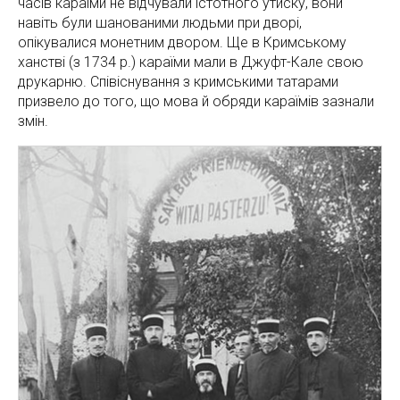
часів караїми не відчували істотного утиску, вони
навіть були шанованими людьми при дворі,
опікувалися монетним двором. Ще в Кримському
ханстві (з 1734 р.) караїми мали в Джуфт-Кале свою
друкарню. Співіснування з кримськими татарами
призвело до того, що мова й обряди караїмів зазнали
змін.