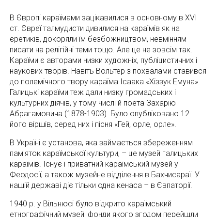
В Європі караїмами зацікавилися в основному в XVІ
ст. Євреї талмудисти дивилися на караїмів як на
єретиків, докоряли їм безбожництвом, невмінням
писати на релігійні теми тощо. Але це не зовсім так.
Караїми є авторами низки художніх, публіцистичних і
наукових творів. Навіть Вольтер з похвалами ставився
до полемічного твору караїма Ісаака «Хіззук Емуна».
Галицькі караїми теж дали низку громадських і
культурних діячів, у тому числі й поета Захapiю
Абрагамовича (1878-1903). Було опубліковано 12
його віршів, серед них і пісня «Гей, орле, орле».
В Україні є установа, яка займається збереженням
пам'яток караїмської культури, – це музей галицьких
караїмів. Існує і приватний караїмський музей у
Феодосії, а також музейне відділення в Бахчисараї. У
нашій державі діє тільки одна кенаса – в Євпаторії.
1940 р. у Вільнюсі було відкрито караїмський
етнографічний музей, фонди якого згодом перейшли