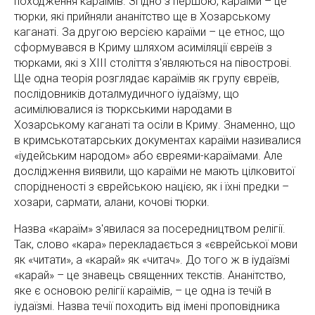
походження караїмів. Згідно з першою, караїми – це
тюрки, які прийняли ананітство ще в Хозарському
каганаті. За другою версією караїми – це етнос, що
сформувався в Криму шляхом асиміляції євреїв з
тюрками, які з ХІІІ століття з'являються на півострові.
Ще одна теорія розглядає караїмів як групу євреїв,
послідовників доталмудичного іудаїзму, що
асимілювалися із тюркськими народами в
Хозарському каганаті та осіли в Криму. Знаменно, що
в кримськотатарських документах караїми називалися
«іудейським народом» або євреями-караїмами. Але
дослідження виявили, що караїми не мають цілковитої
спорідненості з єврейською нацією, як і їхні предки –
хозари, сармати, алани, кочові тюрки.
Назва «караїм» з'явилася за посередництвом релігії.
Так, слово «кара» перекладається з «єврейської мови
як «читати», а «карай» як «читач». До того ж в іудаїзмі
«карай» – це знавець священних текстів. Ананітство,
яке є основою релігії караїмів, – це одна із течій в
іудаїзмі. Назва течії походить від імені проповідника