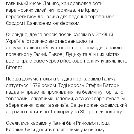
галицький князь Данило, хан дозволяв сотні
караїмських сімей, які проживали в Криму,
переселитись до Галича для ведення торгівлі між
Сходом і Даниловим князівством.
Очевидно, друга версія появи караїмів у Західній
Україні є історично вмотивованішою та
документально обґрунтованішою. Громади караїмів
появилися у Галичі, Львові, Луцьку та в інших містах
цього краю саме через військово-політичну діяльність
Вітовта.
Перша документальна згадка про караїмів Галича
датується 1578 роком. Тоді король Стефан Баторій
надав їм право на проживання, на безмитну торгівлю
товарами і спиртними напоями, а також гарантував їм
збереження прав та звичаїв. За це кожен кapaїмський
двір мав платити по 1 флорину та 30 грошей податку.
Оселилися караїми у Галичі біля Ринкової площі.
Караїми були досить впливовими у міському