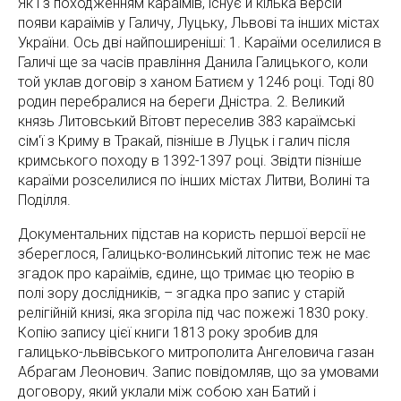
Як і з походженням караїмів, існує й кілька версій
появи караїмів у Галичу, Луцьку, Львові та інших містах
України. Ось дві найпоширеніші: 1. Караїми оселилися в
Галичі ще за часів правління Данила Галицького, коли
той уклав договір з ханом Батиєм у 1246 році. Тоді 80
родин перебралися на береги Дністра. 2. Великий
князь Литовський Вітовт переселив 383 караїмські
сім'ї з Криму в Тракай, пізніше в Луцьк і галич після
кримського походу в 1392-1397 році. Звідти пізніше
караїми розселилися по інших містах Литви, Волині та
Поділля.
Документальних підстав на користь першої версії не
збереглося, Галицько-волинський літопис теж не має
згадок про караїмів, єдине, що тримає цю теорію в
полі зору дослідників, – згадка про запис у старій
релігійній книзі, яка згоріла під час пожежі 1830 року.
Копію запису цієї книги 1813 року зробив для
галицько-львівського митрополита Ангеловича газан
Абрагам Леонович. Запис повідомляв, що за умовами
договору, який уклали між собою хан Батий і