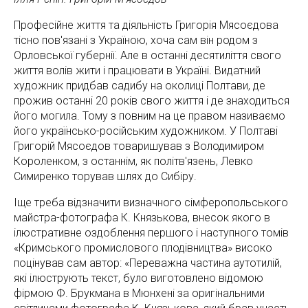
Професійне життя та діяльність Григорія Мясоєдова
тісно пов'язані з Україною, хоча сам він родом з
Орловської губернії. Але в останні десятиліття свого
життя волів жити і працювати в Україні. Видатний
художник придбав садибу на околиці Полтави, де
прожив останні 20 років свого життя і де знаходиться
його могила. Тому з повним на це правом називаємо
його українсько-російським художником. У Полтаві
Григорій Мясоєдов товаришував з Володимиром
Короленком, з останнім, як політв'язень, Левко
Симиренко торував шлях до Сибіру.
Іще треба відзначити визначного сімферопольського
майстра-фотографа К. Князькова, внесок якого в
ілюстративне оздоблення першого і наступного томів
«Кримського промислового плодівництва» високо
поцінував сам автор: «Переважна частина аутотилій,
які ілюструють текст, було виготовлено відомою
фірмою Ф. Брукмана в Мюнхені за оригінальними