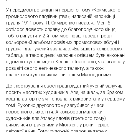
У передмові до видання першого тому «Кримського
промислового плодівництва», написаній наприкінці
грудня 1911 року, Л. Симиренко писав: «...Мені б
хотілося довести справу до благополучного кінця,
тобто випустити 2-й том моєї праці і врешті-решт
кольоровий альбом провідних промислових яблуні і
груші». І далі учений зазначає: «Більшість кольорових
таблиць, а також деякі малюнки олівцем були виконані
відомою художницею Ксенією Івановою, яка згасла у
розцвіті свого величезного таланту, а також
славетним художником Григорієм Мясоєдовим».
До ілюстрування своєї праці видатний учений залучив
досить маститих художників. Але, на жаль, за браком
коштів автор не зміг сповна їх використати у першому
томі. Рукопис другого тому загубився у часи
повоєнного лихоліття. А кольорові малюнки
художників для Атласу плодів (третього тому)
виявилися втраченими у Мюнхені, у роки Першої
світової війни. Тому художній спадок видатних