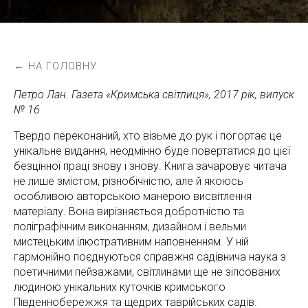
← НА ГОЛОВНУ
Петро Лан. Газета «Кримська світлиця», 2017 рік, випуск
№ 16
Твердо переконаний, хто візьме до рук і погортає це
унікальне видання, неодмінно буде повертатися до цієї
безцінної праці знову і знову. Книга зачаровує читача
не лише змістом, різнобічністю, але й якоюсь
особливою авторською манерою висвітлення
матеріалу. Вона вирізняється добротністю та
поліграфічним виконанням, дизайном і вельми
мистецьким ілюстративним наповненням. У ній
гармонійно поєднуються справжня садівнича наука з
поетичними пейзажами, світлинами ще не зіпсованих
людиною унікальних куточків кримського
Південнобережжя та щедрих таврійських садів.