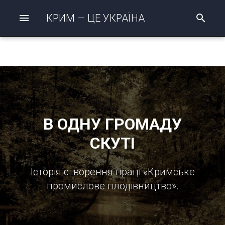
КРИМ — ЦЕ УКРАЇНА
П
о
ш
у
к
р
о
з
п
о
ч
В ОДНУ ГРОМАДУ
а
т
СКУТІ
о
Історія створення праці «Кримське
промислове плодівництво».