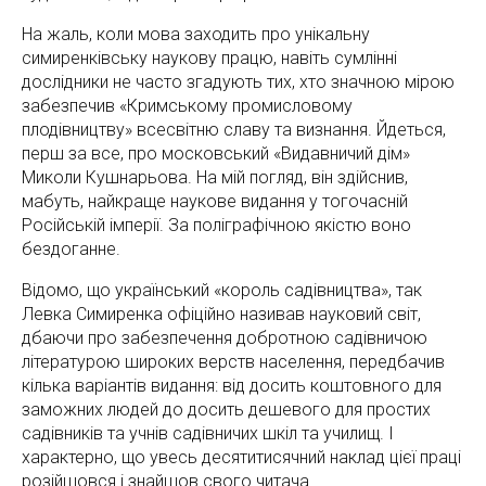
На жаль, коли мова заходить про унікальну
симиренківську наукову працю, навіть сумлінні
дослідники не часто згадують тих, хто значною мірою
забезпечив «Кримському промисловому
плодівництву» всесвітню славу та визнання. Йдеться,
перш за все, про московський «Видавничий дім»
Миколи Кушнарьова. На мій погляд, він здійснив,
мабуть, найкраще наукове видання у тогочасній
Російській імперії. За поліграфічною якістю воно
бездоганне.
Відомо, що український «король садівництва», так
Левка Симиренка офіційно називав науковий світ,
дбаючи про забезпечення добротною садівничою
літературою широких верств населення, передбачив
кілька варіантів видання: від досить коштовного для
заможних людей до досить дешевого для простих
садівників та учнів садівничих шкіл та училищ. І
характерно, що увесь десятитисячний наклад цієї праці
розійшовся і знайшов свого читача.