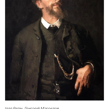
Ілля Рєпін. Григорій М'ясоєдов