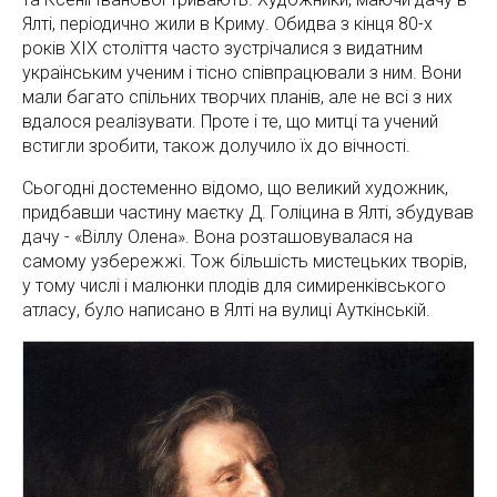
Ялті, періодично жили в Криму. Обидва з кінця 80-х
років ХІХ століття часто зустрічалися з видатним
українським ученим і тісно співпрацювали з ним. Вони
мали багато спільних творчих планів, але не всі з них
вдалося реалізувати. Проте і те, що митці та учений
встигли зробити, також долучило їх до вічності.
Сьогодні достеменно відомо, що великий художник,
придбавши частину маєтку Д. Голіцина в Ялті, збудував
дачу - «Віллу Олена». Вона розташовувалася на
самому узбережжі. Тож більшість мистецьких творів,
у тому числі і малюнки плодів для симиренківського
атласу, було написано в Ялті на вулиці Ауткінській.