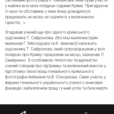
світлинами фотографа К. Князькова, який брав участь
у майже всіх моїх поїздках садами Криму. Пригадуючи
ті часи та обставини, у яких йому доводилося
працювати, не можу не оцінити їх з величезною
гідністю...».
Згадував учений іще про одного кримського
художника Т. Сафронова: «Всі інші малюнки (крім
малюнків Г. Мясоєдова та К. Іванової) належать
художнику Т. Сафронову, який супроводжував у всіх
поїздках про Криму і працював на місці», зазначав Л.
Симиренко. З особливою теплотою та вдячністю
учений говорив про підтримку та величезний внесок у
підготовку своєї праці геніального кримського
фотографа-пейзажиста В. Сокорнова. Саме участь у
виданні геніального українського ученого знакових
фахівців і забезпечили праці гучний успіх та безсмертя.