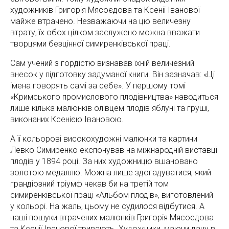
художників Григорія Мясоєдова та Ксенії Іванової
майже втрачено. Незважаючи на цю величезну
втрату, їх обох цілком заслужено можна вважати
творцями безцінної симиренківської праці.
Сам учений з гордістю визнавав їхній величезний
внесок у підготовку задуманої книги. Він зазначав: «Ці
імена говорять самі за себе». У першому томі
«Кримського промислового плодівництва» наводиться
лише кілька малюнків олівцем плодів яблуні та груші,
виконаних Ксенією Івановою.
А її кольорові високохудожні малюнки та картини
Левко Симиренко експонував на міжнародній виставці
плодів у 1894 році. За них художницю вшановано
золотою медаллю. Можна лише здогадуватися, який
грандіозний тріумф чекав би на третій том
симиренківської праці «Альбом плодів», виготовлений
у кольорі. На жаль, цьому не судилося відбутися. А
наші пошуки втрачених малюнків Григорія Мясоєдова
та Ксенії Іванової тривають. Художники, маючи дачу в