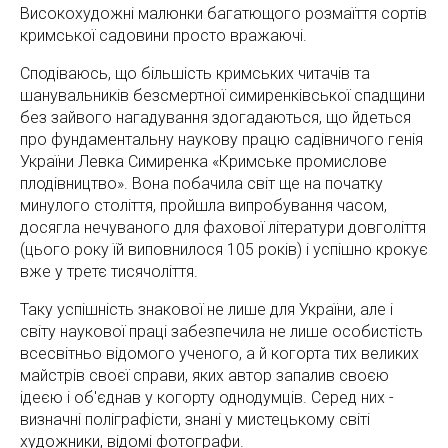
Високохудожні малюнки багатющого розмаїття сортів
кримської садовини просто вражаючі.
Сподіваюсь, що більшість кримських читачів та
шанувальників безсмертної симиренківської спадщини
без зайвого нагадування здогадаються, що йдеться
про фундаментальну наукову працю садівничого генія
України Левка Симиренка «Кримське промислове
плодівництво». Вона побачила світ ще на початку
минулого століття, пройшла випробування часом,
досягла нечуваного для фахової літератури довголіття
(цього року їй виповнилося 105 років) і успішно крокує
вже у третє тисячоліття.
Таку успішність знакової не лише для України, але і
світу наукової праці забезпечила не лише особистість
всесвітньо відомого ученого, а й когорта тих великих
майстрів своєї справи, яких автор запалив своєю
ідеєю і об'єднав у когорту однодумців. Серед них -
визначні поліграфісти, знані у мистецькому світі
художники, відомі фотографи.