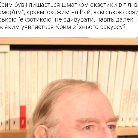
 Крим був і лишається шматком екзотики в тілі ве
мор'ям", краєм, схожим на Рай, заміською рез
кою "екзотикою" не здивувати, навіть далекі І
ож яким уявляється Крим з їхнього ракурсу?