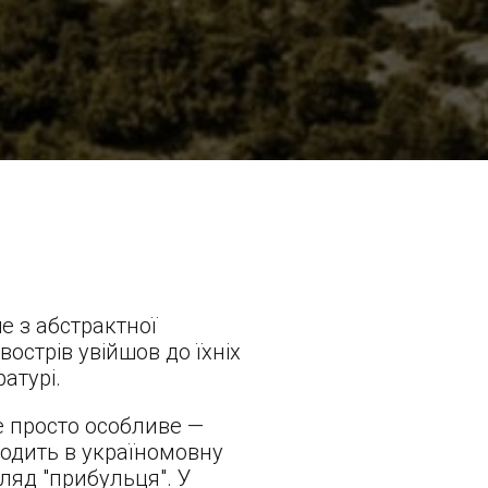
е з абстрактної
вострів увійшов до їхніх
ратурі.
не просто особливе —
ходить в україномовну
гляд "прибульця". У