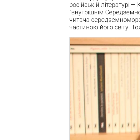
російській літературі —
"внутрішнім Середземно
читача середземноморсь
частиною його світу. Т