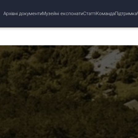
Архівні документи
Музейні експонати
Статті
Команда
Підтримка