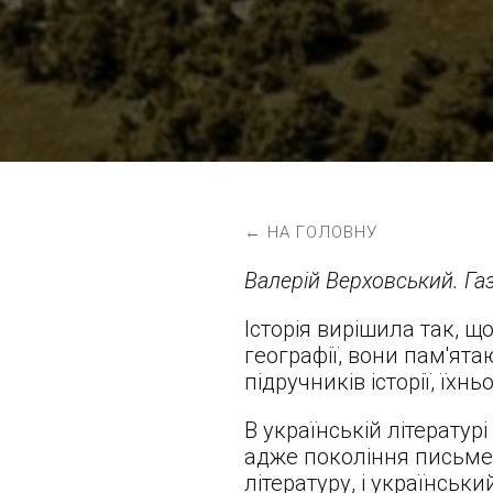
← НА ГОЛОВНУ
Валерій Верховський. Газ
Історія вирішила так, 
географії, вони пам'ята
підручників історії, їхнь
В українській літератур
адже покоління письмен
літературу, і українськ