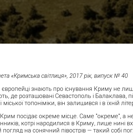
ета «Кримська світлиця», 2017 рік, випуск № 40
що європейці знають про існування Криму не лиш
ють, де розташовані Севастополь і Балаклава, пі
ої міської топоніміки, він залишився і в їхній літе
і Крим посідає окреме місце. Саме "окреме", а 
ників, котрі народилися в Криму, лише нині в
ий погляд на сонячний півострів — такий собі по