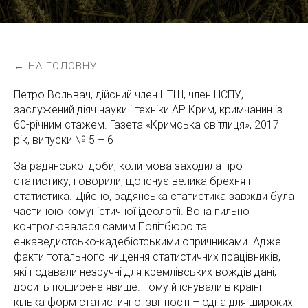
← НА ГОЛОВНУ
Петро Вольвач, дійсний член НТШ, член НСПУ,
заслужений діяч науки і техніки АР Крим, кримчанин із
60-річним стажем. Газета «Кримська світлиця», 2017
рік, випуски № 5 – 6
За радянської доби, коли мова заходила про
статистику, говорили, що існує велика брехня і
статистика. Дійсно, радянська статистика завжди була
частиною комуністичної ідеології. Вона пильно
контролювалася самим Політбюро та
енкаведистсько-кадебістськими опричниками. Адже
факти тотального нищення статистичних працівників,
які подавали незручні для кремлівських вождів дані,
досить поширене явище. Тому й існували в країні
кілька форм статистичної звітності – одна для широких