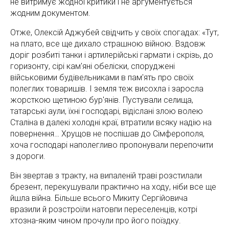
не витримує жодної критики і не аргументується
жодним документом.
Отже, Олексій Аджубей свідчить у своїх спогадах: «Тут,
на плато, все ще дихало страшною війною. Вздовж
доріг розбиті танки і артилерійські гармати і скрізь, до
горизонту, сірі кам'яні обеліски, споруджені
військовими будівельниками в пам'ять про своїх
полеглих товаришів. І земля теж висохла і заросла
жорсткою щетиною бур'янів. Пустували селища,
татарські аули, їхні господарі, відіслані злою волею
Сталіна в далекі холодні краї, втратили всяку надію на
повернення… Хрущов не поспішав до Сімферополя,
хоча господарі наполегливо пропонували перепочити
з дороги.
Він звертав з тракту, на випаленій траві розстилали
брезент, перекушували практично на ходу, ніби все ще
йшла війна. Більше всього Микиту Сергійовича
вразили й розстроїли натовпи переселенців, котрі
хтозна-яким чином прочули про його поїздку.