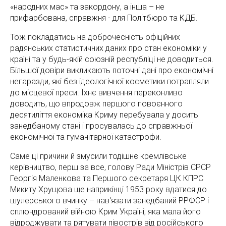
«народних мас» та закордону, а інша – не
прифарбована, справжня - для Політбюро та КДБ.
Тож покладатись на доброчесність офіційних
радянських статистичних даних про стан економіки у
країні та у будь-якій союзній республіці не доводиться.
Більшої довіри викликають поточні дані про економічні
негаразди, які без ідеологічної косметики потрапляли
до місцевої преси. Їхнє вивчення переконливо
доводить, що впродовж першого повоєнного
десятиліття економіка Криму перебувала у досить
занедбаному стані і просувалась до справжньої
економічної та гуманітарної катастрофи.
Саме ці причини й змусили тодішнє кремлівське
керівництво, перш за все, голову Ради Міністрів СРСР
Георгія Маленкова та Першого секретаря ЦК КПРС
Микиту Хрущова ще наприкінці 1953 року вдатися до
шулерського вчинку – нав'язати занедбаний РРФСР і
сплюндрований війною Крим Україні, яка мала його
відроджувати та рятувати півострів від російського