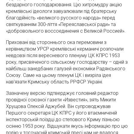
бездарного господарювання. Цю хитромудру акцію
кремлівські ідеологи завуалювали під братерську
благодійність «великого русского народа» перед
святкуванням 300-ліття «Переяславської ради» та
«добровольного воссоединения с Великой Россией».
Приховані від стороннього ока перемовини з
керівництвом УРСР кремлівські керманичі розпочали
невдовзі після вересневого пленуму ЦК КПРС 1953
року, присвяченого сільському господарству – одній з
найбільш занедбаних галузей економіки Радянського
Союзу. Саме на цьому пленумі ЦК і визріла ідея
нав'язати Кримську область РРФСР Україні.
Зазначену версію підтверджує головний редактор
провідної союзної газети «Известия», зять Микити
Хрущова Олексій Аджубей. Він супроводжував
Першого секретаря ЦК КПРС у його втаємниченій
інспекторській поїздці до степового Криму пізньою
осінню 1953 року. Відшукати якусь інформацію про цю
подію у тогочасній кримській пресі нам не вдалося.