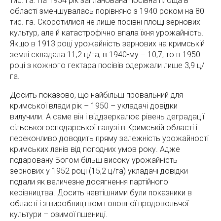
тис. га. На 1954 рік запланована посівна площа в
області зменшувалась порівняно з 1940 роком на 80
тис. га. Скоротилися не лише посівні площі зернових
культур, але й катастрофічно впала їхня урожайність.
Якщо в 1913 році урожайність зернових на кримській
землі складала 11,2 ц/га, в 1940-му – 10,7, то в 1950
році з кожного гектара посівів одержали лише 3,9 ц/
га.
Досить показово, що найбільш провальний для
кримської влади рік – 1950 – укладачі довідки
вилучили. А саме він і віддзеркалює рівень деградації
сільськогосподарської галузі в Кримській області і
переконливо доводить пряму залежність урожайності
кримських ланів від погодних умов року. Адже
подаровану Богом більш високу урожайність
зернових у 1952 році (15,2 ц/га) укладачі довідки
подали як величезне досягнення партійного
керівництва. Досить невтішними були показники в
області і з виробництвом головної продовольчої
культури – озимої пшениці.