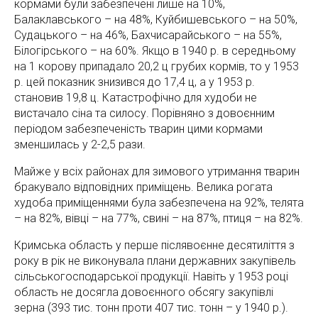
кормами були забезпечені лише на 10%,
Балаклавського – на 48%, Куйбишевського – на 50%,
Судацького – на 46%, Бахчисарайського – на 55%,
Білогірського – на 60%. Якщо в 1940 р. в середньому
на 1 корову припадало 20,2 ц грубих кормів, то у 1953
р. цей показник знизився до 17,4 ц, а у 1953 р.
становив 19,8 ц. Катастрофічно для худоби не
вистачало сіна та силосу. Порівняно з довоєнним
періодом забезпеченість тварин цими кормами
зменшилась у 2-2,5 рази.
Майже у всіх районах для зимового утримання тварин
бракувало відповідних приміщень. Велика рогата
худоба приміщеннями була забезпечена на 92%, телята
– на 82%, вівці – на 77%, свині – на 87%, птиця – на 82%.
Кримська область у перше післявоєнне десятиліття з
року в рік не виконувала плани державних закупівель
сільськогосподарської продукції. Навіть у 1953 році
область не досягла довоєнного обсягу закупівлі
зерна (393 тис. тонн проти 407 тис. тонн – у 1940 р.).