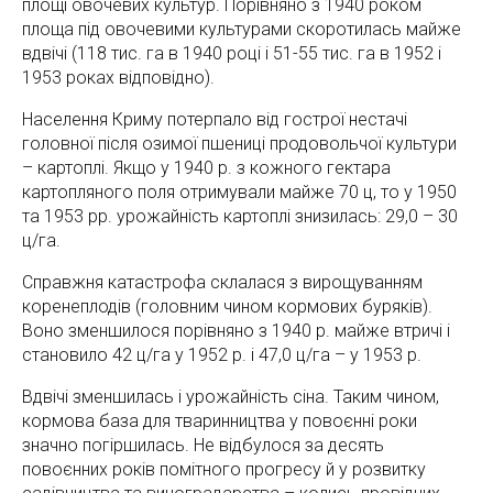
площі овочевих культур. Порівняно з 1940 роком
площа під овочевими культурами скоротилась майже
вдвічі (118 тис. га в 1940 році і 51-55 тис. га в 1952 і
1953 роках відповідно).
Населення Криму потерпало від гострої нестачі
головної після озимої пшениці продовольчої культури
– картоплі. Якщо у 1940 р. з кожного гектара
картопляного поля отримували майже 70 ц, то у 1950
та 1953 рр. урожайність картоплі знизилась: 29,0 – 30
ц/га.
Справжня катастрофа склалася з вирощуванням
коренеплодів (головним чином кормових буряків).
Воно зменшилося порівняно з 1940 р. майже втричі і
становило 42 ц/га у 1952 р. і 47,0 ц/га – у 1953 р.
Вдвічі зменшилась і урожайність сіна. Таким чином,
кормова база для тваринництва у повоєнні роки
значно погіршилась. Не відбулося за десять
повоєнних років помітного прогресу й у розвитку