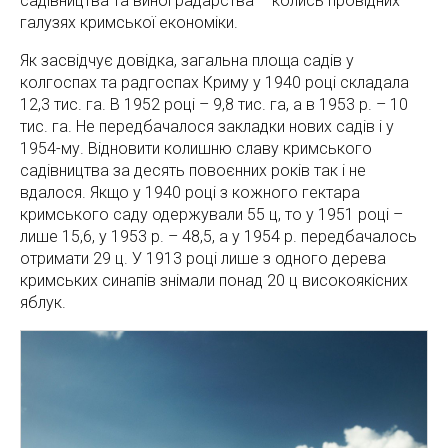
садівництва та виноградарства – колись провідних
галузях кримської економіки.
Як засвідчує довідка, загальна площа садів у
колгоспах та радгоспах Криму у 1940 році складала
12,3 тис. га. В 1952 році – 9,8 тис. га, а в 1953 р. – 10
тис. га. Не передбачалося закладки нових садів і у
1954-му. Відновити колишню славу кримського
садівництва за десять повоєнних років так і не
вдалося. Якщо у 1940 році з кожного гектара
кримського саду одержували 55 ц, то у 1951 році –
лише 15,6, у 1953 р. – 48,5, а у 1954 р. передбачалось
отримати 29 ц. У 1913 році лише з одного дерева
кримських синапів знімали понад 20 ц високоякісних
яблук.