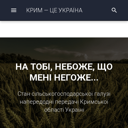
КРИМ — ЦЕ УКРАЇНА
П
о
ш
у
к
р
о
з
п
о
НА ТОБІ, НЕБОЖЕ, ЩО
ч
а
МЕНІ НЕГОЖЕ...
т
о
Стан сільськогосподарської галузі
напередодні передачі Кримської
області Україні