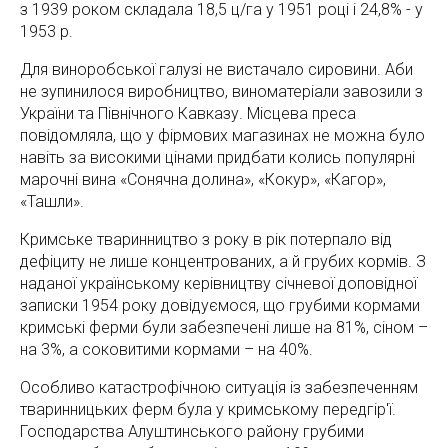
з 1939 роком складала 18,5 ц/га у 1951 році і 24,8% - у
1953 р.
Для виноробської галузі не вистачало сировини. Аби
не зупинилося виробництво, виноматеріали завозили з
України та Північного Кавказу. Місцева преса
повідомляла, що у фірмових магазинах не можна було
навіть за високими цінами придбати колись популярні
марочні вина «Сонячна долина», «Кокур», «Кагор»,
«Ташли».
Кримське тваринництво з року в рік потерпало від
дефіциту не лише концентрованих, а й грубих кормів. З
наданої українському керівництву січневої доповідної
записки 1954 року довідуємося, що грубими кормами
кримські ферми були забезпечені лише на 81%, сіном –
на 3%, а соковитими кормами – на 40%.
Особливо катастрофічною ситуація із забезпеченням
тваринницьких ферм була у кримському передгір'ї.
Господарства Алуштинського району грубими