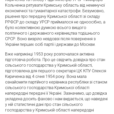
Кольченка рятувати Кримську область від неминучої
економічної та гуманітарної катастрофи. Безумовно,
рішення про передачу Кримської області зі складу
РРФСР до складу УРСР приймалося не одноосібно, а
було колективною думкою всього вищого
політичного і державного керівництва тодішнього
СРСР. Воно визріло невдовзі після повернення з
України перших осіб партії і держави до Москви.
Вже наприкінці 1953 року розпочалася активна
підготовча робота. Про це свідчить довідка про стан
сільського господарства у Кримській області,
підготовлена для першого секретаря ЦК КПУ Олексія
Кириченка від 4 січня 1954 року. Вона мала
ознайомити партійного керівника республіки зі станом
сільського господарства Кримської області
напередодні передачі її Україні. Зазначимо, що довідка
укладена досить фахово і нам видається, що наведені
у ній статистичні дані про стан сільського
господарства у Кримській області напередодні