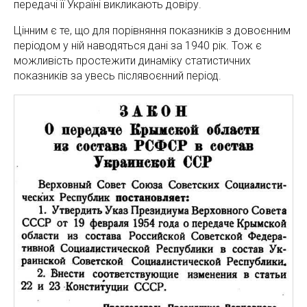
передачі її Україні викликають довіру.
Цінним є те, що для порівняння показників з довоєнним
періодом у ній наводяться дані за 1940 рік. Тож є
можливість простежити динаміку статистичних
показників за увесь післявоєнний період.