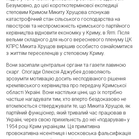
Безумовно, до цієї короткотермінової експедиції
степовим Кримом Микиту Хрущова спонукав
катастрофічний стан сільського господарства на
півострові та неспроможність кримського партійного
керівництва відновити економіку у Криму, в Ялті. Після
вельми складного для нього вересневого пленуму ЦК
КПРС Микита Хрущов вирішив особисто ознайомитися
з життям переселенців у степовому Криму.
Вони засипали центральні органи та газети лавиною
скарг. Спогади Олексія Аджубея дозволяють
зрозуміти мотивацію досить несподіваного рішення
кремлівського керівництва про передачу Кримської
області Україні. Вони настільки цінні, що їх потрібно
частіше нагадувати тим, хто вперто бездоказово не
втомлюється стверджувати те, що Микита Хрущов, як
партійний функціонер, який тривалий час працював в
Україні, через свою прихильність до неї «подарував» у
1954 році Крим українцям. Ця примітивна
провокативна нісенітниця і московська фальсифікація