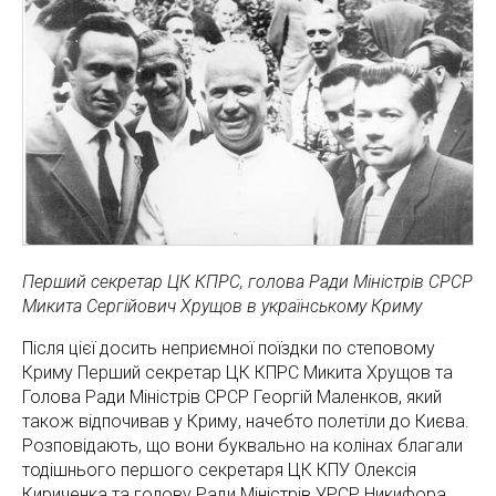
Перший секретар ЦК КПРС, голова Ради Мiнiстрiв СРСР
Микита Сергiйович Хрущов в українському Криму
Після цієї досить неприємної поїздки по степовому
Криму Перший секретар ЦК КПРС Микита Хрущов та
Голова Ради Міністрів СРСР Георгій Маленков, який
також відпочивав у Криму, начебто полетіли до Києва.
Розповідають, що вони буквально на колінах благали
тодішнього першого секретаря ЦК КПУ Олексія
Кириченка та голову Ради Міністрів УРСР Никифора