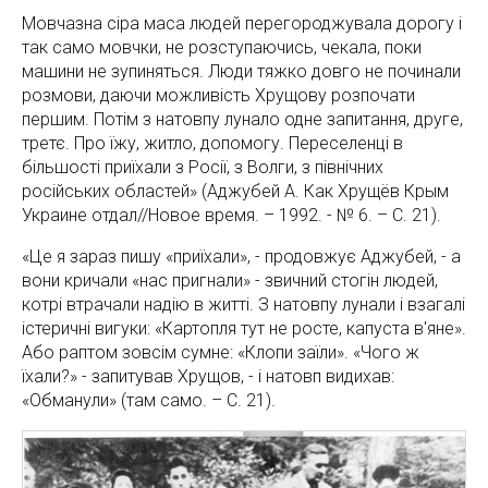
Мовчазна сіра маса людей перегороджувала дорогу і
так само мовчки, не розступаючись, чекала, поки
машини не зупиняться. Люди тяжко довго не починали
розмови, даючи можливість Хрущову розпочати
першим. Потім з натовпу лунало одне запитання, друге,
третє. Про їжу, житло, допомогу. Переселенці в
більшості приїхали з Росії, з Волги, з північних
російських областей» (Аджубей А. Как Хрущёв Крым
Украине отдал//Новое время. – 1992. - № 6. – С. 21).
«Це я зараз пишу «приїхали», - продовжує Аджубей, - а
вони кричали «нас пригнали» - звичний стогін людей,
котрі втрачали надію в житті. З натовпу лунали і взагалі
істеричні вигуки: «Картопля тут не росте, капуста в'яне».
Або раптом зовсім сумне: «Клопи заїли». «Чого ж
їхали?» - запитував Хрущов, - і натовп видихав:
«Обманули» (там само. – С. 21).