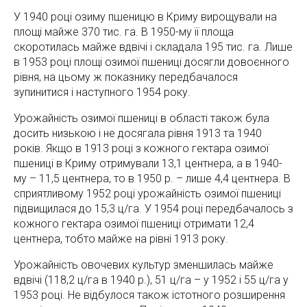
У 1940 році озиму пшеницю в Криму вирощували на
площі майже 370 тис. га. В 1950-му її площа
скоротилась майже вдвічі і складала 195 тис. га. Лише
в 1953 році площі озимої пшениці досягли довоєнного
рівня, на цьому ж показнику передбачалося
зупинитися і наступного 1954 року.
Урожайність озимої пшениці в області також була
досить низькою і не досягала рівня 1913 та 1940
років. Якщо в 1913 році з кожного гектара озимої
пшениці в Криму отримували 13,1 центнера, а в 1940-
му – 11,5 центнера, то в 1950 р. – лише 4,4 центнера. В
сприятливому 1952 році урожайність озимої пшениці
підвищилася до 15,3 ц/га. У 1954 році передбачалось з
кожного гектара озимої пшениці отримати 12,4
центнера, тобто майже на рівні 1913 року.
Урожайність овочевих культур зменшилась майже
вдвічі (118,2 ц/га в 1940 р.), 51 ц/га – у 1952 і 55 ц/га у
1953 році. Не відбулося також істотного розширення