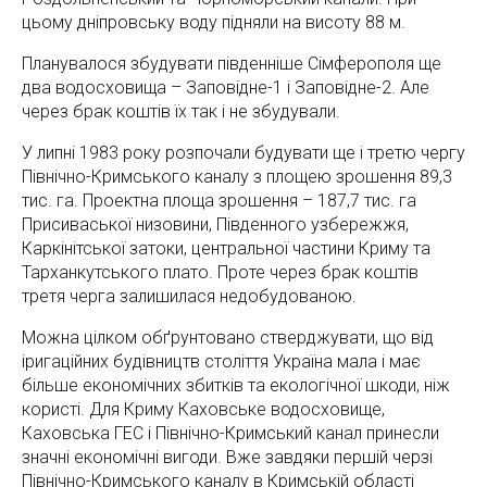
цьому дніпровську воду підняли на висоту 88 м.
Планувалося збудувати південніше Сімферополя ще
два водосховища – Заповідне-1 і Заповідне-2. Але
через брак коштів їх так і не збудували.
У липні 1983 року розпочали будувати ще і третю чергу
Північно-Кримського каналу з площею зрошення 89,3
тис. га. Проектна площа зрошення – 187,7 тис. га
Присиваської низовини, Південного узбережжя,
Каркінітської затоки, центральної частини Криму та
Тарханкутського плато. Проте через брак коштів
третя черга залишилася недобудованою.
Можна цілком обґрунтовано стверджувати, що від
іригаційних будівництв століття Україна мала і має
більше економічних збитків та екологічної шкоди, ніж
користі. Для Криму Каховське водосховище,
Каховська ГЕС і Північно-Кримський канал принесли
значні економічні вигоди. Вже завдяки першій черзі
Північно-Кримського каналу в Кримській області