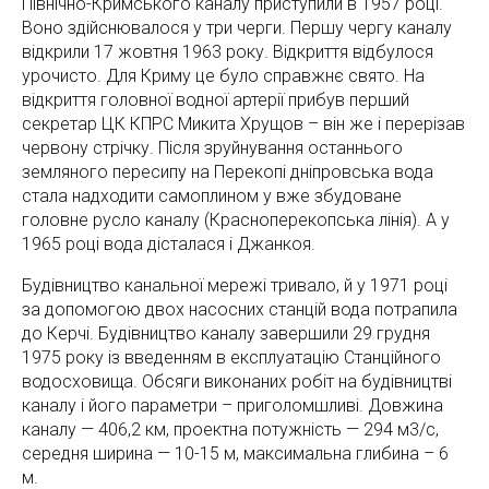
Північно-Кримського каналу приступили в 1957 році.
Воно здійснювалося у три черги. Першу чергу каналу
відкрили 17 жовтня 1963 року. Відкриття відбулося
урочисто. Для Криму це було справжнє свято. На
відкриття головної водної артерії прибув перший
секретар ЦК КПРС Микита Хрущов – він же і перерізав
червону стрічку. Після зруйнування останнього
земляного пересипу на Перекопі дніпровська вода
стала надходити самоплином у вже збудоване
головне русло каналу (Красноперекопська лінія). А у
1965 році вода дісталася і Джанкоя.
Будівництво канальної мережі тривало, й у 1971 році
за допомогою двох насосних станцій вода потрапила
до Керчі. Будівництво каналу завершили 29 грудня
1975 року із введенням в експлуатацію Станційного
водосховища. Обсяги виконаних робіт на будівництві
каналу і його параметри – приголомшливі. Довжина
каналу — 406,2 км, проектна потужність — 294 м3/с,
середня ширина — 10-15 м, максимальна глибина – 6
м.