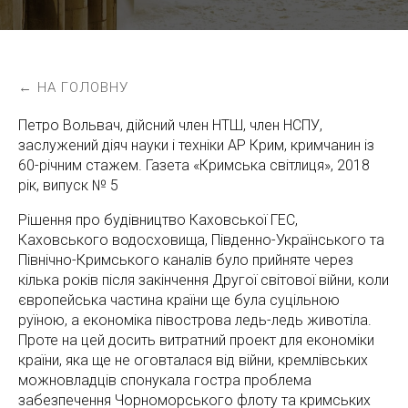
← НА ГОЛОВНУ
Петро Вольвач, дійсний член НТШ, член НСПУ,
заслужений діяч науки і техніки АР Крим, кримчанин із
60-річним стажем. Газета «Кримська світлиця», 2018
рік, випуск № 5
Рішення про будівництво Каховської ГЕС,
Каховського водосховища, Південно-Українського та
Північно-Кримського каналів було прийняте через
кілька років після закінчення Другої світової війни, коли
європейська частина країни ще була суцільною
руїною, а економіка півострова ледь-ледь животіла.
Проте на цей досить витратний проект для економіки
країни, яка ще не оговталася від війни, кремлівських
можновладців спонукала гостра проблема
забезпечення Чорноморського флоту та кримських