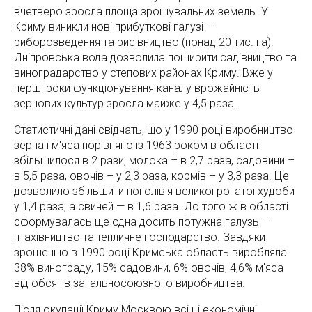
вчетверо зросла площа зрошувальних земель. У
Криму виникли нові прибуткові галузі –
риборозведення та рисівництво (понад 20 тис. га).
Дніпровська вода дозволила поширити садівництво та
виноградарство у степових районах Криму. Вже у
перші роки функціонування каналу врожайність
зернових культур зросла майже у 4,5 раза.
Статистичні дані свідчать, що у 1990 році виробництво
зерна і м'яса порівняно із 1963 роком в області
збільшилося в 2 рази, молока – в 2,7 раза, садовини –
в 5,5 раза, овочів – у 2,3 раза, кормів – у 3,3 раза. Це
дозволило збільшити поголів'я великої рогатої худоби
у 1,4 раза, а свиней — в 1,6 раза. До того ж в області
сформувалась ще одна досить потужна галузь –
птахівництво та тепличне господарство. Завдяки
зрошенню в 1990 році Кримська область виробляла
38% винограду, 15% садовини, 6% овочів, 4,6% м'яса
від обсягів загальносоюзного виробництва.
Після окупації Криму Москвою всі ці економічні