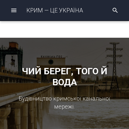
КРИМ — ЦЕ УКРАЇНА
П
о
ш
у
к
р
о
з
п
о
ч
ЧИЙ БЕРЕГ, ТОГО Й
а
т
ВОДА
о
Будівництво кримської канальної
мережі.