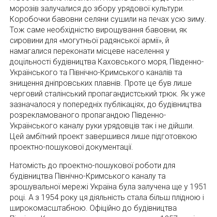
морозів залучалися до збору урядової культури.
Коробочки бавовни селяни сушили на печах усю зиму.
Тож саме необхідністю вирощування бавовни, як
сировини для «могутньої радянської армії», й
намагалися переконати місцеве населення у
доцільності будівництва Каховського моря, Південно-
Українського та Північно-Кримського каналів та
знищення дніпровських плавнів. Проте це був лише
черговий сталінський пропагандистський трюк. Як уже
зазначалося у попередніх публікаціях, до будівництва
розрекламованого пропагандою Південно-
Українського каналу руки урядовців так і не дійшли.
Цей амбітний проект завершився лише підготовкою
проектно-пошукової документації.
Натомість до проектно-пошукової роботи для
будівництва Північно-Кримського каналу та
зрошувальної мережі Україна була залучена ще у 1951
році. А з 1954 року ця діяльність стала більш плідною і
широкомасштабною. Офіційно до будівництва