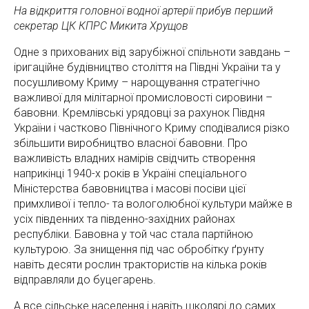
На відкриття головної водної артерії прибув перший
секретар ЦК КПРС Микита Хрущов
Одне з прихованих від зарубіжної спільноти завдань –
іригаційне будівництво століття на Півдні України та у
посушливому Криму – нарощування стратегічно
важливої для мілітарної промисловості сировини –
бавовни. Кремлівські урядовці за рахунок Півдня
України і частково Північного Криму сподівалися різко
збільшити виробництво власної бавовни. Про
важливість владних намірів свідчить створення
наприкінці 1940-х років в Україні спеціального
Міністерства бавовництва і масові посіви цієї
примхливої і тепло- та вологолюбної культури майже в
усіх південних та південно-західних районах
республіки. Бавовна у той час стала партійною
культурою. За знищення під час обробітку ґрунту
навіть десяти рослин трактористів на кілька років
відправляли до буцегарень.
А все сільське населення і навіть школярі до самих