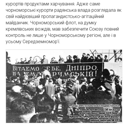
курортів продуктами харчування. Адже саме
чорноморські курорти радянська влада розглядала як
свій найдієвіший пропагандистсько-агітаційний
майданчик. Чорноморський флот, на думку
кремлівських вождів, мав забезпечити Союзу повний
контроль не лише у Чорноморському регіоні, але і в
усьому Середземномор'ї.