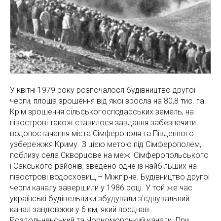
У квітні 1979 року розпочалося будівництво другої
черги, площа зрошення від якої зросла на 80,8 тис. га.
Крім зрошення сільськогосподарських земель, на
півострові також ставилося завдання забезпечити
водопостачання міста Сімферополя та Південного
узбережжя Криму. З цією метою під Сімферополем,
поблизу села Скворцове на межі Сімферопольського
і Сакського районів, зведено одне із найбільших на
півострові водосховищ – Міжгірне. Будівництво другої
черги каналу завершили у 1986 році. У той же час
українські будівельники збудували з'єднувальний
канал завдовжки у 6 км, який поєднав
Роздольненський та Чорноморський канали. При